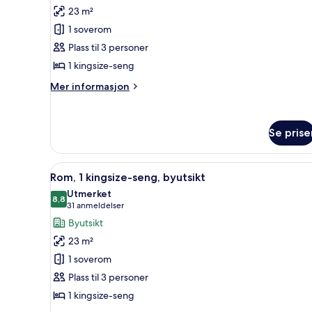
Rom
Monica
23 m²
–
view)
1 soverom
club,
Plass til 3 personer
1
1 kingsize-seng
kingsize-
seng,
Mer
Mer informasjon
utsikt
informasjon
om
mot
Rom
marina
Se prise
–
club,
1
Åpne
Dundyner, senger med overmad
kingsize-
10
Rom, 1 kingsize-seng, byutsikt
alle
seng,
Utmerket
utsikt
bildene
8,8
8,8 av 10
(31
31 anmeldelser
mot
av
anmeldelser)
Byutsikt
marina
Rom,
23 m²
1
1 soverom
kingsize-
Plass til 3 personer
seng,
1 kingsize-seng
byutsikt