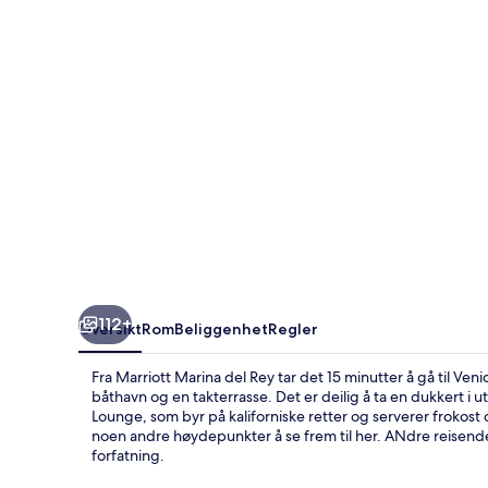
112+
Oversikt
Rom
Beliggenhet
Regler
Fra Marriott Marina del Rey tar det 15 minutter å gå til V
båthavn og en takterrasse. Det er deilig å ta en dukkert i u
Lounge, som byr på kaliforniske retter og serverer frokos
noen andre høydepunkter å se frem til her. ANdre reisend
forfatning.