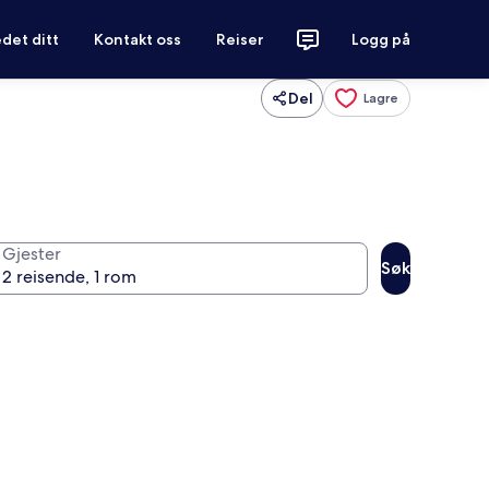
det ditt
Kontakt oss
Reiser
Logg på
Del
Lagre
Gjester
Søk