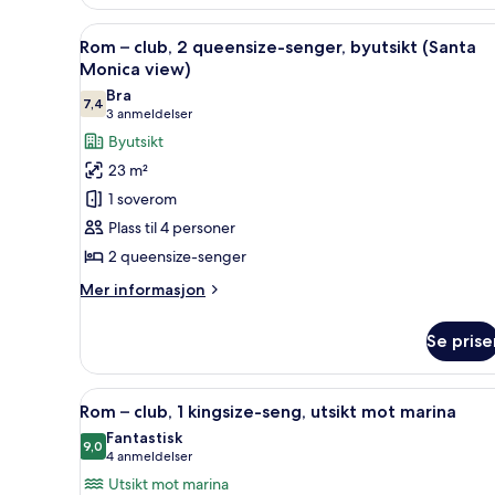
1
kingsize-
Åpne
Dundyner, senger med overmad
16
seng,
Rom – club, 2 queensize-senger, byutsikt (Santa
alle
utsikt
Monica view)
mot
bildene
Bra
marina
7,4
av
7,4 av 10
(3
3 anmeldelser
Rom
anmeldelser)
Byutsikt
–
23 m²
club,
1 soverom
2
Plass til 4 personer
queensize-
2 queensize-senger
senger,
byutsikt
Mer
Mer informasjon
informasjon
(Santa
om
Monica
Se prise
Rom
view)
–
club,
Åpne
Lounge
17
2
Rom – club, 1 kingsize-seng, utsikt mot marina
alle
queensize-
Fantastisk
senger,
bildene
9,0
9,0 av 10
(4
4 anmeldelser
byutsikt
av
anmeldelser)
Utsikt mot marina
(Santa