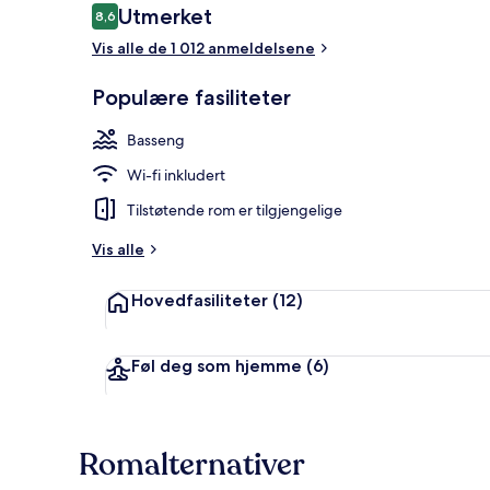
Anmeldelser
Utmerket
8,6
8,6 av 10 –
Vis alle de 1 012 anmeldelsene
Dundyner, se
Populære fasiliteter
Basseng
Wi-fi inkludert
Tilstøtende rom er tilgjengelige
Vis alle
Hovedfasiliteter
(12)
Føl deg som hjemme
(6)
Romalternativer