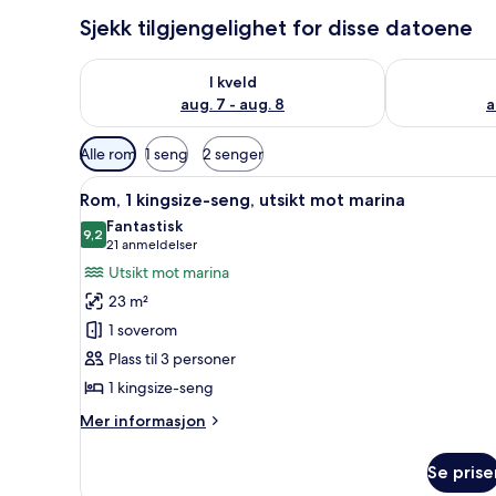
Sjekk tilgjengelighet for disse datoene
Sjekk tilgjengelighet for i kveld, aug. 7 - aug. 8
Sjekk tilgjeng
I kveld
aug. 7 - aug. 8
a
Tilgjengelige
Alle rom
1 seng
2 senger
filtre
Åpne
Dundyner, senger med overmad
for
10
Rom, 1 kingsize-seng, utsikt mot marina
alle
rom
Fantastisk
bildene
9,2
9,2 av 10
(21
21 anmeldelser
av
anmeldelser)
Utsikt mot marina
Rom,
23 m²
1
1 soverom
kingsize-
Plass til 3 personer
seng,
1 kingsize-seng
utsikt
mot
Mer
Mer informasjon
marina
informasjon
om
Se prise
Rom,