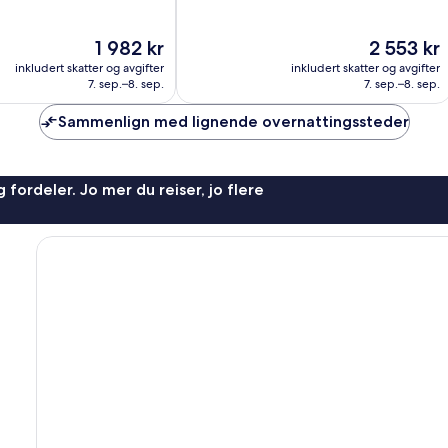
10,
Fantastisk,
Prisen
Prisen
1 982 kr
2 553 kr
1 592
er
er
anmeldelser
inkludert skatter og avgifter
inkludert skatter og avgifter
1 982 kr
2 553 kr
7. sep.–8. sep.
7. sep.–8. sep.
Sammenlign med lignende overnattingssteder
 fordeler. Jo mer du reiser, jo flere