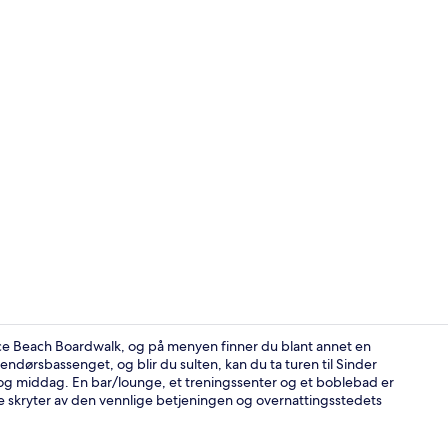
Nær strande
enice Beach Boardwalk, og på menyen finner du blant annet en
tendørsbassenget, og blir du sulten, kan du ta turen til Sinder
t og middag. En bar/lounge, et treningssenter og et boblebad er
Frokost og m
e skryter av den vennlige betjeningen og overnattingsstedets