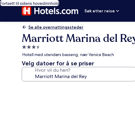
Fortsett til sidens hovedinnhold
Søk etter reise
Se alle overnattingssteder
Marriott Marina del Re
Overnattingssted
med
Hotell med utendørs basseng, nær Venice Beach
3.5
Velg datoer for å se priser
stjerner
Hvor vil du hen?
Bildegalleri
av
Marriott
Marina
del
Rey