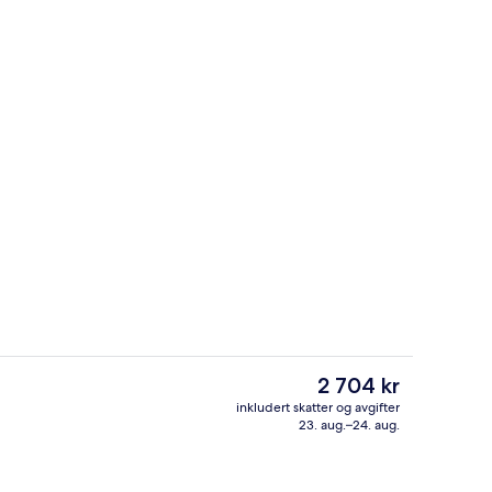
n
Lobby
Den
2 704 kr
nåværende
inkludert skatter og avgifter
prisen
23. aug.–24. aug.
iddag serveres
Bankettsal
er
2 704 kr