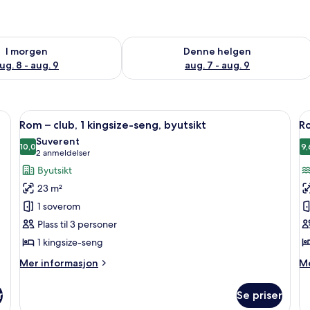
elighet for i morgen, aug. 8 - aug. 9
Sjekk tilgjengelighet for denne helgen
I morgen
Denne helgen
ug. 8 - aug. 9
aug. 7 - aug. 9
rass, safe på rommet og skrivebord
Åpne
Dundyner, senger med overmadrass, s
Å
16
Rom – club, 1 kingsize-seng, byutsikt
Ro
alle
al
Suverent
bildene
10,0
b
9,
10,0 av 10
(2
2 anmeldelser
av
a
anmeldelser)
Byutsikt
Rom
R
23 m²
–
2
1 soverom
club,
q
Plass til 3 personer
1
s
1 kingsize-seng
kingsize-
ut
seng,
m
Mer
M
Mer informasjon
Me
byutsikt
informasjon
m
in
om
o
r
Se priser
Rom
Ro