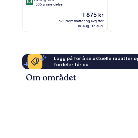
8,4
10,
av
Hilton
1 536 anmeldelser
Veldig
10,
Del
Prisen
1 875 kr
bra,
Veldig
Rey
er
1 004
bra,
inkludert skatter og avgifter
1 875 kr
anmeldelser
16. aug.–17. aug.
1 536
anmeldelser
Logg på for å se aktuelle rabatter og
fordeler får du!
Om området