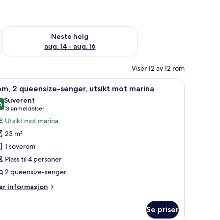
, aug. 7 - aug. 9
Sjekk tilgjengelighet for neste helg, aug. 14 - aug. 16
Neste helg
aug. 14 - aug. 16
Viser 12 av 12 rom
afe på rommet og skrivebord
pne
Dundyner, senger med overmadrass, safe på 
10
m, 2 queensize-senger, utsikt mot marina
le
Suverent
ildene
6
9,6 av 10
(13
13 anmeldelser
v
anmeldelser)
Utsikt mot marina
om,
23 m²
1 soverom
ueensize-
Plass til 4 personer
enger,
2 queensize-senger
sikt
ot
er
r informasjon
arina
formasjon
m
Se priser
m,