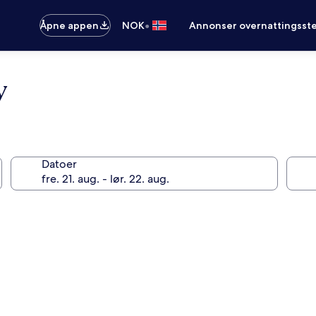
•
Åpne appen
NOK
Annonser overnattingsste
y
Datoer