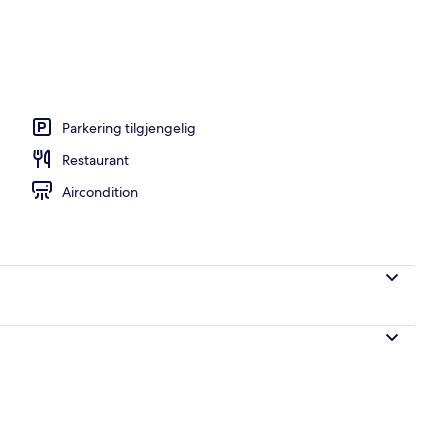
nger med overmadrass, safe på rommet og skrivebord
Parkering tilgjengelig
Restaurant
Aircondition