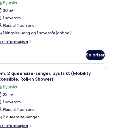
uite
anmeldelse)
Byutsikt
30 m²
xecutive,
1 soverom
Plass til 4 personer
ingsize-
1 kingsize-seng og 1 sovesofa (dobbel)
eng
ed
er
r informasjon
formasjon
ovesofa,
m
yutsikt
Se priser
ite
ecutive,
afe på rommet og skrivebord
pne
Dundyner, senger med overmadrass, safe på 
5
m, 2 queensize-senger, byutsikt (Mobility
le
ngsize-
cessible, Roll-In Shower)
ng
ildene
Byutsikt
ed
v
vesofa,
23 m²
om,
utsikt
1 soverom
ueensize-
Plass til 4 personer
enger,
2 queensize-senger
yutsikt
er
r informasjon