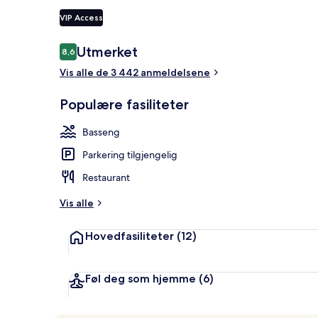
VIP Access
Anmeldelser
Utmerket
8,6
8,6 av 10 –
4 restaurante
Vis alle de 3 442 anmeldelsene
Populære fasiliteter
Basseng
Parkering tilgjengelig
Restaurant
Vis alle
Hovedfasiliteter
(12)
Føl deg som hjemme
(6)