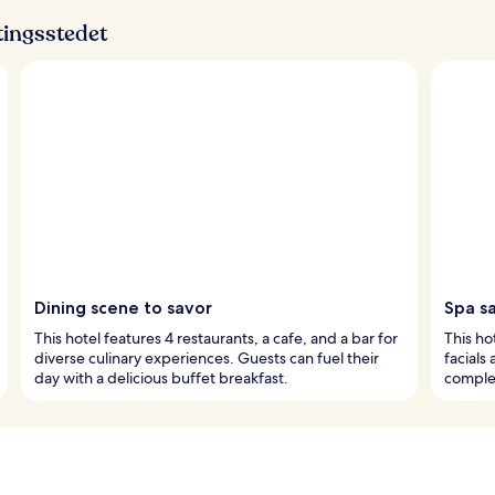
ttingsstedet
Dining scene to savor
Spa s
This hotel features 4 restaurants, a cafe, and a bar for
This ho
diverse culinary experiences. Guests can fuel their
facials
day with a delicious buffet breakfast.
comple