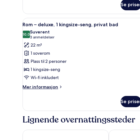
Se prise
Åpne
Allergitestet sengetøy, dundy
5
Rom – deluxe, 1 kingsize-seng, privat bad
alle
Suverent
bildene
10,0
10,0 av 10
(3
3 anmeldelser
av
anmeldelser)
22 m²
Rom
1 soverom
–
Plass til 2 personer
deluxe,
1 kingsize-seng
1
Wi-fi inkludert
kingsize-
seng,
Mer
Mer informasjon
privat
informasjon
om
bad
Se prise
Rom
–
deluxe,
Lignende overnattingssteder
1
kingsize-
seng,
The Westin Bonaventure Hotel and Suites, Los Ange
DoubleTree b
privat