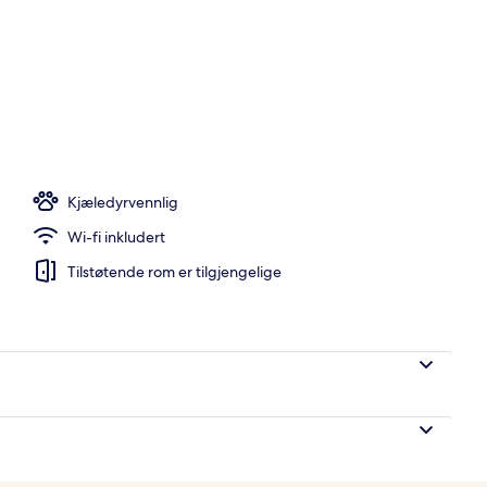
r: frokost, lunsj og middag serveres
Kjæledyrvennlig
Wi-fi inkludert
Tilstøtende rom er tilgjengelige