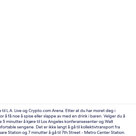
Video laget 
 til L.A. Live og Crypto.com Arena. Etter at du har moret deg i
 å få noe å spise eller slappe av med en drink i baren. Velger du å
e 5 minutter å kjøre til Los Angeles konferansesenter og Walt
Sitteområde 
rtable sengene. Det er ikke langt å gå til kollektivtransport fra
are Station og 7 minutter å gå til 7th Street - Metro Center Station.