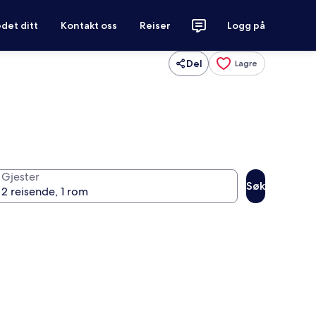
det ditt
Kontakt oss
Reiser
Logg på
Del
Lagre
Gjester
Søk