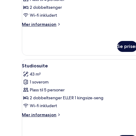
–
2 dobbeltsenger
deluxe,
Wi-fi inkludert
2
dobbeltsenger
Mer
Mer informasjon
informasjon
om
Rom
–
Se prise
deluxe,
2
Åpne
Studiosuite | Allergitestet se
dobbeltsenger
9
Studiosuite
alle
43 m²
bildene
1 soverom
av
Studiosuite
Plass til 5 personer
2 dobbeltsenger ELLER 1 kingsize-seng
Wi-fi inkludert
Mer
Mer informasjon
informasjon
om
Studiosuite