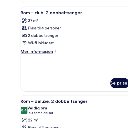
Åpne
Rom – club, 2 dobbeltsenger | 
10
Rom – club, 2 dobbeltsenger
alle
37 m²
bildene
Plass til 4 personer
av
Rom
2 dobbeltsenger
–
Wi-fi inkludert
club,
Mer
Mer informasjon
2
informasjon
dobbeltsenger
om
Rom
–
club,
2
Se prise
dobbeltsenger
Åpne
Rom – deluxe, 2 dobbeltsenger
5
Rom – deluxe, 2 dobbeltsenger
alle
Veldig bra
bildene
8,4
8,4 av 10
(160
160 anmeldelser
av
anmeldelser)
22 m²
Rom
Plass til 4 personer