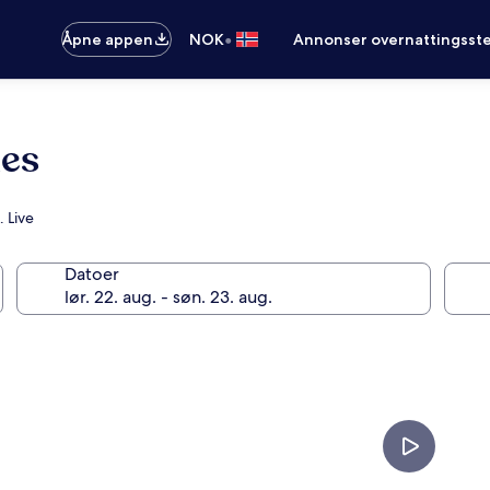
•
Åpne appen
NOK
Annonser overnattingsste
les
. Live
Datoer