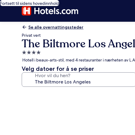
Fortsett til sidens hovedinnhold
Se alle overnattingssteder
Privat vert
The Biltmore Los Ange
Overnattingssted
med
Hotell i beaux-arts-stil, med 4 restauranter i nærheten av L.A
4.0
Velg datoer for å se priser
stjerner
Hvor vil du hen?
Bildegalleri
av
The
Biltmore
Los