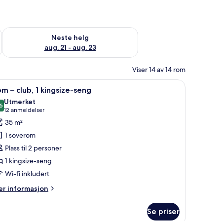
, aug. 14 - aug. 16
Sjekk tilgjengelighet for neste helg, aug. 21 - aug. 23
Neste helg
aug. 21 - aug. 23
Viser 14 av 14 rom
pne
Rom – club, 1 kingsize-seng | Allergitestet s
10
m – club, 1 kingsize-seng
le
Utmerket
ildene
6
8,6 av 10
(12
12 anmeldelser
v
anmeldelser)
35 m²
om
1 soverom
Plass til 2 personer
ub,
1 kingsize-seng
Wi-fi inkludert
ingsize-
eng
er
r informasjon
formasjon
m
Se priser
om