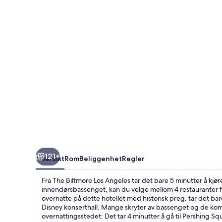
Angeles
121+
Oversikt
Rom
Beliggenhet
Regler
Fra The Biltmore Los Angeles tar det bare 5 minutter å kjøre
innendørsbassenget, kan du velge mellom 4 restauranter for
overnatte på dette hotellet med historisk preg, tar det bar
Disney konserthall. Mange skryter av bassenget og de komfo
overnattingsstedet: Det tar 4 minutter å gå til Pershing Squ