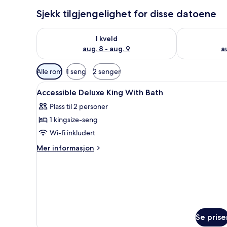
Sjekk tilgjengelighet for disse datoene
Sjekk tilgjengelighet for i kveld, aug. 8 - aug. 9
Sjekk tilgjeng
I kveld
aug. 8 - aug. 9
a
Tilgjengelige
Alle rom
1 seng
2 senger
filtre
Åpne
Allergitestet sengetøy, dundy
for
5
Accessible Deluxe King With Bath
alle
rom
Plass til 2 personer
bildene
1 kingsize-seng
av
Accessible
Wi-fi inkludert
Deluxe
Mer
Mer informasjon
King
informasjon
om
With
Accessible
Bath
Deluxe
King
With
Bath
Se prise