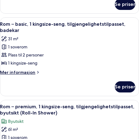
seng,
om
Se priser
Rom
hjørnerom
–
premium,
Åpne
Sengetøy av topp kvalitet, safe på r
5
1
Rom – basic, 1 kingsize-seng, tilgjengelighetstilpasset,
alle
kingsize-
badekar
seng,
bildene
31 m²
hjørnerom
av
1 soverom
Rom
Plass til 2 personer
–
basic,
1 kingsize-seng
1
Mer
Mer informasjon
kingsize-
informasjon
om
seng,
Se priser
Rom
tilgjengelighetstilpasset,
–
badekar
basic,
Åpne
Sengetøy av topp kvalitet, safe på r
4
1
Rom – premium, 1 kingsize-seng, tilgjengelighetstilpasset,
alle
kingsize-
byutsikt (Roll-In Shower)
seng,
bildene
Byutsikt
tilgjengelighetstilpasset,
av
badekar
61 m²
Rom
1 soverom
–