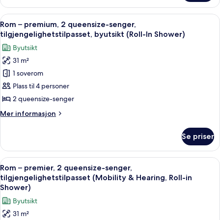
–
deluxe,
Åpne
Sengetøy av topp kvalitet, safe på r
6
2
Rom – premium, 2 queensize-senger,
alle
queensize-
tilgjengelighetstilpasset, byutsikt (Roll-In Shower)
senger
bildene
Byutsikt
av
31 m²
Rom
1 soverom
–
premium,
Plass til 4 personer
2
2 queensize-senger
queensize-
Mer
Mer informasjon
senger,
informasjon
tilgjengelighetstilpasset,
om
Se priser
Rom
byutsikt
–
(Roll-
premium,
Åpne
Sengetøy av topp kvalitet, safe på r
In
5
2
Rom – premier, 2 queensize-senger,
alle
queensize-
Shower)
tilgjengelighetstilpasset (Mobility & Hearing, Roll-in
senger,
bildene
Shower)
tilgjengelighetstilpasset,
av
Byutsikt
byutsikt
Rom
(Roll-
31 m²
–
In