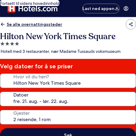
Fortsett til sidens hovedinnhold
Last ned appen
Se alle overnattingssteder
Hilton New York Times Square
Overnattingssted
med
Hotell med 3 restauranter, nær Madame Tussauds voksmuseum
4.0
stjerner
Velg datoer for å se priser
Hvor vil du hen?
Datoer
Gjester
Søk