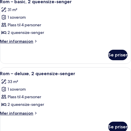
6
(Mobility
1
Rom – basic, 2 queensize-senger
alle
kingsize-
&
31 m²
seng,
bildene
Hearing)
tilgjengelighetstilpasset,
1 soverom
av
badekar
Rom
Plass til 4 personer
(Mobility
–
&
2 queensize-senger
Hearing)
basic,
Mer
Mer informasjon
2
informasjon
queensize-
om
Se priser
Rom
senger
–
basic,
Åpne
Sengetøy av topp kvalitet, safe på r
11
2
Rom – deluxe, 2 queensize-senger
alle
queensize-
33 m²
senger
bildene
1 soverom
av
Rom
Plass til 4 personer
–
2 queensize-senger
deluxe,
Mer
Mer informasjon
2
informasjon
queensize-
om
Se priser
Rom
senger