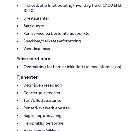
Frokostbuffé (mot betaling) hver dag fra kl. 07.00 til kl.
10.30
3 restauranter
Bar/lounge
Romservice på bestemte tidspunkter
Snackbar/delikatesseforretning
Vanndispenser
Reise med barn
Overnatting for barn er inkludert (se mer informasjon)
Tjenester
Døgnåpen resepsjon
Concierge-tjenester
Tur-/billettassistanse
Renseri-/vaskeritjenester
Bagasjeoppbevaring
Flerspråklig personale
Hotelltjener/pikkolo