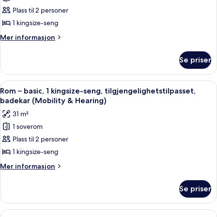
premium,
Plass til 2 personer
1
1 kingsize-seng
kingsize-
Mer
Mer informasjon
seng,
informasjon
tilgjengelighetstilpasset,
om
Se priser
Rom
byutsikt
–
(Roll-
premium,
Åpne
Sengetøy av topp kvalitet, safe på r
In
6
1
Rom – basic, 1 kingsize-seng, tilgjengelighetstilpasset,
alle
kingsize-
Shower)
badekar (Mobility & Hearing)
seng,
bildene
31 m²
tilgjengelighetstilpasset,
av
byutsikt
1 soverom
Rom
(Roll-
Plass til 2 personer
–
In
Shower)
basic,
1 kingsize-seng
1
Mer
Mer informasjon
kingsize-
informasjon
om
seng,
Se priser
Rom
tilgjengelighetstilpasset,
–
badekar
basic,
Åpne
Sengetøy av topp kvalitet, safe på r