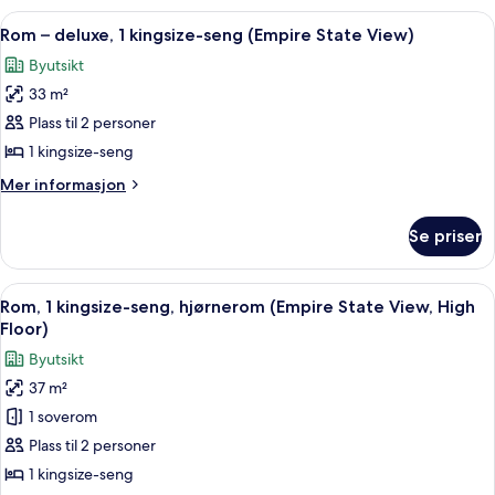
kingsize-
Åpne
Sengetøy av topp kvalitet, safe på r
8
seng
Rom – deluxe, 1 kingsize-seng (Empire State View)
alle
Byutsikt
bildene
33 m²
av
Rom
Plass til 2 personer
–
1 kingsize-seng
deluxe,
Mer
Mer informasjon
1
informasjon
kingsize-
om
Se priser
Rom
seng
–
(Empire
deluxe,
Åpne
Sengetøy av topp kvalitet, safe på r
State
5
1
Rom, 1 kingsize-seng, hjørnerom (Empire State View, High
alle
kingsize-
View)
Floor)
seng
bildene
Byutsikt
(Empire
av
State
37 m²
Rom,
View)
1 soverom
1
kingsize-
Plass til 2 personer
seng,
1 kingsize-seng