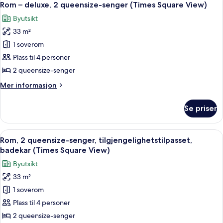
Floor)
5
seng,
Rom – deluxe, 2 queensize-senger (Times Square View)
alle
hjørnerom
Byutsikt
(Times
bildene
Square
33 m²
av
View,
Rom
1 soverom
High
–
Floor)
Plass til 4 personer
deluxe,
2 queensize-senger
2
Mer
Mer informasjon
queensize-
informasjon
senger
om
Se priser
Rom
(Times
–
Square
deluxe,
Åpne
Sengetøy av topp kvalitet, safe på r
View)
4
2
Rom, 2 queensize-senger, tilgjengelighetstilpasset,
alle
queensize-
badekar (Times Square View)
senger
bildene
Byutsikt
(Times
av
Square
33 m²
Rom,
View)
1 soverom
2
queensize-
Plass til 4 personer
senger,
2 queensize-senger