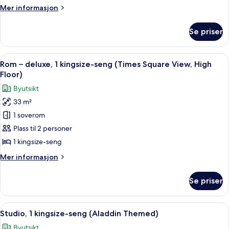
tilgjengelighetstilpasset,
Mer
Mer informasjon
badekar
informasjon
(Times
om
Se priser
Rom,
Square
2
View)
queensize-
Åpne
Sengetøy av topp kvalitet, safe på r
6
senger,
Rom – deluxe, 1 kingsize-seng (Times Square View, High
alle
tilgjengelighetstilpasset,
Floor)
badekar
bildene
Byutsikt
(Times
av
Square
33 m²
Rom
View)
1 soverom
–
deluxe,
Plass til 2 personer
1
1 kingsize-seng
kingsize-
Mer
Mer informasjon
seng
informasjon
(Times
om
Se priser
Rom
Square
–
View,
deluxe,
Åpne
Studio, 1 kingsize-seng (Aladdin The
High
8
1
Studio, 1 kingsize-seng (Aladdin Themed)
alle
kingsize-
Floor)
Byutsikt