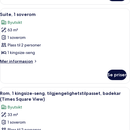
–
Hearing,
premium,
Åpne
Utsikt fra rommet
Roll-
4
1
Suite, 1 soverom
alle
soverom,
in
Byutsikt
tilgjengelighetstilpasset
bildene
Shower)
(Mobility
63 m²
av
&
Suite,
1 soverom
Hearing,
1
Roll-
Plass til 2 personer
in
soverom
1 kingsize-seng
Shower)
Mer
Mer informasjon
informasjon
om
Se priser
Suite,
1
soverom
Åpne
Sengetøy av topp kvalitet, safe på r
5
Rom, 1 kingsize-seng, tilgjengelighetstilpasset, badekar
alle
(Times Square View)
bildene
Byutsikt
av
33 m²
Rom,
1 soverom
1
Plass til 2 personer