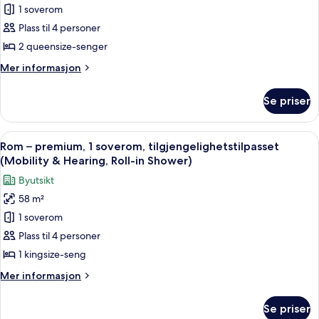
1 soverom
Shower)
premier,
Plass til 4 personer
2
queensize-
2 queensize-senger
senger,
Mer
Mer informasjon
tilgjengelighetstilpasset
informasjon
om
(Mobility
Se priser
Rom
&
–
Hearing,
premier,
Åpne
Rom – premium, 1 soverom, tilgjengeli
6
Roll-
2
Rom – premium, 1 soverom, tilgjengelighetstilpasset
alle
queensize-
in
(Mobility & Hearing, Roll-in Shower)
senger,
bildene
Shower)
Byutsikt
tilgjengelighetstilpasset
av
(Mobility
58 m²
Rom
&
1 soverom
–
Hearing,
Roll-
premium,
Plass til 4 personer
in
1
1 kingsize-seng
Shower)
soverom,
Mer
Mer informasjon
tilgjengelighetstilpasset
informasjon
(Mobility
om
Se priser
Rom
&