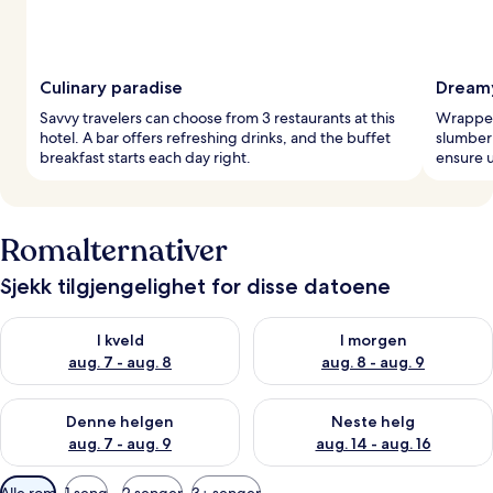
Culinary paradise
Dreamy
Savvy travelers can choose from 3 restaurants at this
Wrapped 
hotel. A bar offers refreshing drinks, and the buffet
slumber
breakfast starts each day right.
ensure u
Romalternativer
Sjekk tilgjengelighet for disse datoene
Sjekk tilgjengelighet for i kveld, aug. 7 - aug. 8
Sjekk tilgjengelighet for i mor
I kveld
I morgen
aug. 7 - aug. 8
aug. 8 - aug. 9
Sjekk tilgjengelighet for denne helgen, aug. 7 - aug. 9
Sjekk tilgjengelighet for neste 
Denne helgen
Neste helg
aug. 7 - aug. 9
aug. 14 - aug. 16
Tilgjengelige
Alle rom
1 seng
2 senger
3+ senger