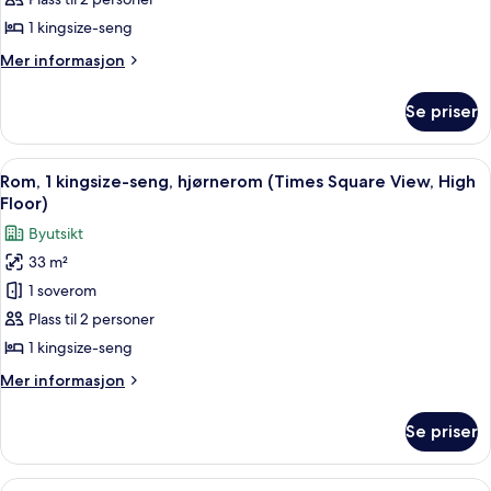
kingsize-
seng,
1 kingsize-seng
tilgjengelighetstilpasset,
Mer
Mer informasjon
badekar
informasjon
(Times
om
Se priser
Rom,
Square
1
View)
kingsize-
Åpne
Sengetøy av topp kvalitet, safe på r
7
seng,
Rom, 1 kingsize-seng, hjørnerom (Times Square View, High
alle
tilgjengelighetstilpasset,
Floor)
badekar
bildene
Byutsikt
(Times
av
Square
33 m²
Rom,
View)
1 soverom
1
kingsize-
Plass til 2 personer
seng,
1 kingsize-seng
hjørnerom
Mer
Mer informasjon
(Times
informasjon
Square
om
Se priser
Rom,
View,
1
High
kingsize-
Åpne
Sengetøy av topp kvalitet, safe på r