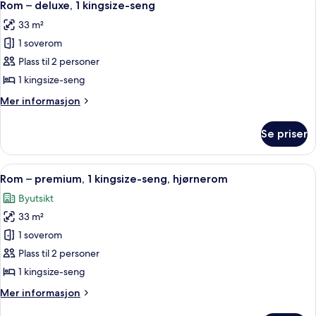
11
1
Rom – deluxe, 1 kingsize-seng
alle
kingsize-
33 m²
seng
bildene
1 soverom
av
Rom
Plass til 2 personer
–
1 kingsize-seng
deluxe,
Mer
Mer informasjon
1
informasjon
kingsize-
om
Se priser
Rom
seng
–
deluxe,
Åpne
Sengetøy av topp kvalitet, safe på r
8
1
Rom – premium, 1 kingsize-seng, hjørnerom
alle
kingsize-
Byutsikt
seng
bildene
33 m²
av
Rom
1 soverom
–
Plass til 2 personer
premium,
1 kingsize-seng
1
Mer
Mer informasjon
kingsize-
informasjon