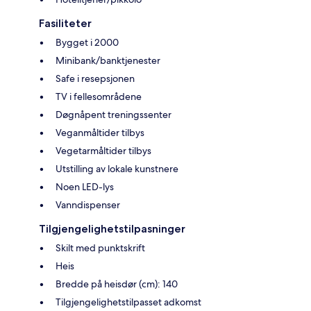
Fasiliteter
Bygget i 2000
Minibank/banktjenester
Safe i resepsjonen
TV i fellesområdene
Døgnåpent treningssenter
Veganmåltider tilbys
Vegetarmåltider tilbys
Utstilling av lokale kunstnere
Noen LED-lys
Vanndispenser
Tilgjengelighetstilpasninger
Skilt med punktskrift
Heis
Bredde på heisdør (cm): 140
Tilgjengelighetstilpasset adkomst