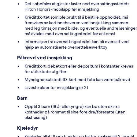
Det anbefales at gjester laster ned overnattingsstedets
Hilton Honors-mobilapp før innsjekking
Kredittkortet som ble brukt til å bestille oppholdet, må
fremvises av kortinnehaveren ved innsjekking sammen
med legitimasjon med bilde, og eventuelle andre løsninger
må avtales med overnattingsstedet før ankomst
Informasjon fra overnattingsstedet kan bli oversatt ved
hjelp av automatiserte oversettelsesverktøy
Påkrevd ved innsjekking
Kredittkort, debetkort eller depositum i kontanter kreves
for utilsiktede utgifter
Myndighetsutstedt ID-kort med foto kan være påkrevd
Laveste alder for innsjekking er 21
Barn
Opptil 3 barn (18 år eller yngre) kan bo uten ekstra
kostnader på rommet til sine foreldre/foresatte (uten
ekstraseng)
Kjæledyr
Kjæledyr tillatt (bare hunder og katter, maksimalt 2, opptil