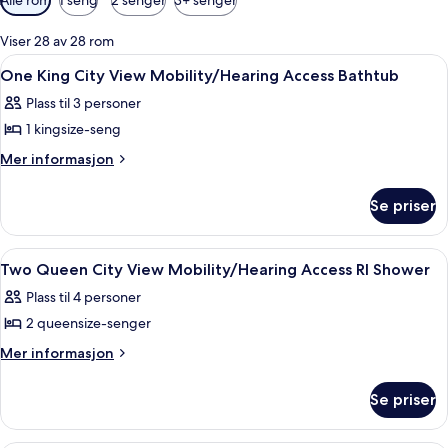
filtre
for
Viser 28 av 28 rom
rom
Åpne
Sengetøy av topp kvalitet, safe på r
4
One King City View Mobility/Hearing Access Bathtub
alle
Plass til 3 personer
bildene
1 kingsize-seng
av
One
Mer
Mer informasjon
informasjon
King
om
City
Se priser
One
View
King
Mobility/Hearing
City
Åpne
Sengetøy av topp kvalitet, safe på r
1
View
Access
Two Queen City View Mobility/Hearing Access RI Shower
alle
Mobility/Hearing
Bathtub
Plass til 4 personer
Access
bildene
Bathtub
2 queensize-senger
av
Two
Mer
Mer informasjon
informasjon
Queen
om
City
Se priser
Two
View
Queen
Mobility/Hearing
City