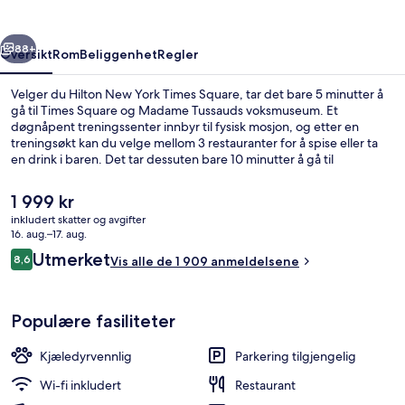
Square
rige
Neste
88+
Oversikt
Rom
Beliggenhet
Regler
Velger du Hilton New York Times Square, tar det bare 5 minutter å
gå til Times Square og Madame Tussauds voksmuseum. Et
døgnåpent treningssenter innbyr til fysisk mosjon, og etter en
treningsøkt kan du velge mellom 3 restauranter for å spise eller ta
en drink i baren. Det tar dessuten bare 10 minutter å gå til
Rockefeller Center og Broadway. Mange liker at det er kort avstand
til offentlig transport: 42 St. - Port Authority Bus Terminal Station og
Den
1 999 kr
Times Sq. - 42 St. Station ligger bare et steinkast unna.
nåværende
inkludert skatter og avgifter
prisen
16. aug.–17. aug.
er
Anmeldelser
Utmerket
8,6
Vis alle de 1 909 anmeldelsene
1 999 kr
8,6 av 10 –
Populære fasiliteter
Kjæledyrvennlig
Parkering tilgjengelig
Wi-fi inkludert
Restaurant