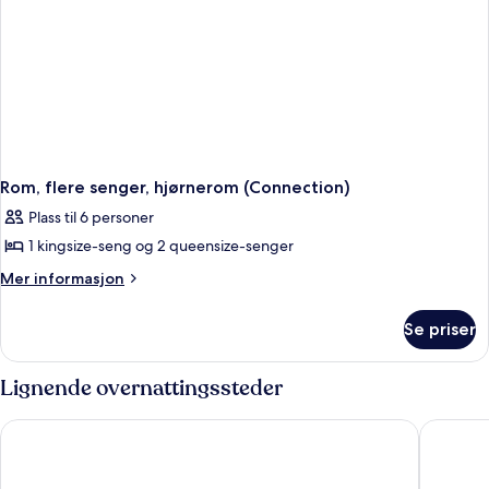
View)
Rom, flere senger, hjørnerom (Connection)
Plass til 6 personer
1 kingsize-seng og 2 queensize-senger
Mer
Mer informasjon
informasjon
om
Se priser
Rom,
flere
senger,
Lignende overnattingssteder
hjørnerom
(Connection)
Hard Rock Hotel New York - Partner of ALL Accor
Hotel Ed