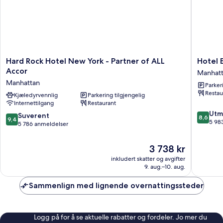
Hard
Hotel
Hard Rock Hotel New York - Partner of ALL
Hotel 
Rock
Edison
Accor
Manhat
Hotel
Times
Manhattan
Parker
New
Square
Restau
York
Kjæledyrvennlig
Parkering tilgjengelig
Manhatt
Internettilgang
Restaurant
-
8.6
Partner
Utm
9.4
Suverent
8,6
9,4
av
of
5 98
av
5 786 anmeldelser
10,
ALL
10,
Utmerke
Accor
Suverent,
Prisen
3 738 kr
5 983
Manhattan
5 786
er
anmelde
inkludert skatter og avgifter
anmeldelser
3 738 kr
9. aug.–10. aug.
Sammenlign med lignende overnattingssteder
Logg på for å se aktuelle rabatter og fordeler. Jo mer du