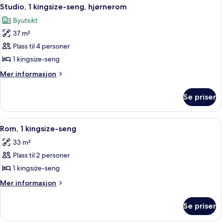
Åpne
6
seng,
Studio, 1 kingsize-seng, hjørnerom
alle
hjørnerom
Byutsikt
bildene
37 m²
av
Studio,
Plass til 4 personer
1
1 kingsize-seng
kingsize-
Mer
Mer informasjon
seng,
informasjon
hjørnerom
om
Se priser
Studio,
1
kingsize-
Åpne
Sengetøy av topp kvalitet, safe på r
5
seng,
Rom, 1 kingsize-seng
alle
hjørnerom
33 m²
bildene
Plass til 2 personer
av
Rom,
1 kingsize-seng
1
Mer
Mer informasjon
kingsize-
informasjon
om
seng
Se priser
Rom,
1