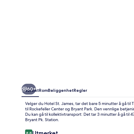
60+
Oversikt
Rom
Beliggenhet
Regler
Velger du Hotel St. James, tar det bare 5 minutter å gå ti
til Rockefeller Center og Bryant Park. Den vennlige betjen
Du kan gå til kollektivtransport: Det tar 3 minutter å gå til 4
Bryant Pk. Station.
Anmeldelser
Utmerket
8,8