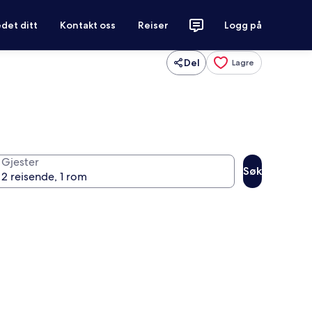
det ditt
Kontakt oss
Reiser
Logg på
Del
Lagre
Gjester
Søk