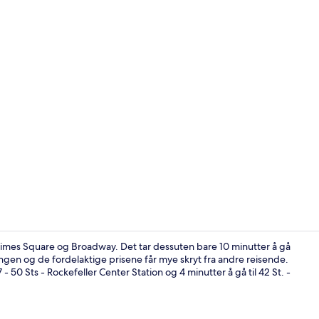
Video laget 
l Times Square og Broadway. Det tar dessuten bare 10 minutter å gå
ingen og de fordelaktige prisene får mye skryt fra andre reisende.
7 - 50 Sts - Rockefeller Center Station og 4 minutter å gå til 42 St. -
Safe på romm