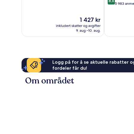
8,6
av
5 983 anme
10,
10,
Veldig
Utmerket,
bra,
Prisen
1 427 kr
5 983
1 006
er
anmeldelser
anmeldelser
inkludert skatter og avgifter
1 427 kr
9. aug.–10. aug.
Logg på for å se aktuelle rabatter og
fordeler får du!
Om området