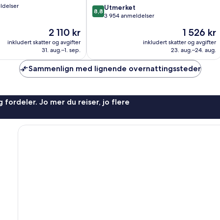
ldelser
8.8
Utmerket
8,8
av
3 954 anmeldelser
10,
Prisen
Prisen
2 110 kr
1 526 kr
Utmerket,
er
er
3 954
inkludert skatter og avgifter
inkludert skatter og avgifter
2 110 kr
1 526 kr
31. aug.–1. sep.
23. aug.–24. aug.
anmeldelser
Sammenlign med lignende overnattingssteder
 fordeler. Jo mer du reiser, jo flere