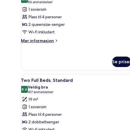
bildene
8,0 av 10
(56
56 anmeldelser
av
anmeldelser)
1 soverom
Rom
Plass til 4 personer
–
2 queensize-senger
standard,
Wi-fi inkludert
2
queensize-
Mer
Mer informasjon
informasjon
senger
om
Rom
–
Se prise
standard,
2
Åpne
Two Full Beds, Standard | Safe
queensize-
11
Two Full Beds, Standard
senger
alle
Veldig bra
bildene
8,4
8,4 av 10
(417
417 anmeldelser
av
anmeldelser)
19 m²
Two
1 soverom
Full
Plass til 4 personer
Beds,
2 dobbeltsenger
Standard
Wi-fi inkludert