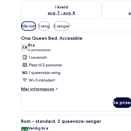
Sjekk tilgjengelighet for i kveld, aug. 7 - aug. 8
Sjekk tilgjeng
I kveld
aug. 7 - aug. 8
a
Tilgjengelige
Alle rom
1 seng
2 senger
filtre
Åpne
One Queen Bed, Accessible | Sa
for
4
One Queen Bed, Accessible
alle
rom
Bra
bildene
7,8
7,8 av 10
(6
6 anmeldelser
av
anmeldelser)
1 soverom
One
Plass til 2 personer
Queen
1 queensize-seng
Bed,
Wi-fi inkludert
Accessible
Mer
Mer informasjon
informasjon
om
Se prise
One
Queen
Bed,
Åpne
Safe på rommet, strykejern/-br
4
Accessible
Rom – standard, 2 queensize-senger
alle
Veldig bra
8,0