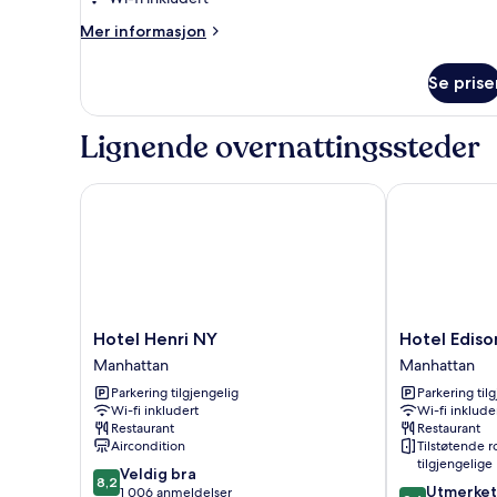
Mer
Mer informasjon
informasjon
om
Se prise
Two
Full
Beds,
Lignende overnattingssteder
Standard
Hotel Henri NY
Hotel Edison
Hotel
Hotel
Hotel Henri NY
Hotel Ediso
Henri
Edison
Manhattan
Manhattan
NY
Times
Parkering tilgjengelig
Parkering til
Manhattan
Square
Wi-fi inkludert
Wi-fi inklude
Manhattan
Restaurant
Restaurant
Aircondition
Tilstøtende 
tilgjengelige
8.2
Veldig bra
8,2
8.6
Utmerket
av
1 006 anmeldelser