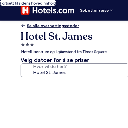
Fortsett til sidens hovedinnhold
Søk etter reise
Se alle overnattingssteder
Hotel St. James
Overnattingssted
med
Hotell i sentrum og i gåavstand fra Times Square
3.0
Velg datoer for å se priser
stjerner
Hvor vil du hen?
Bildegalleri
av
Hotel
St.
James