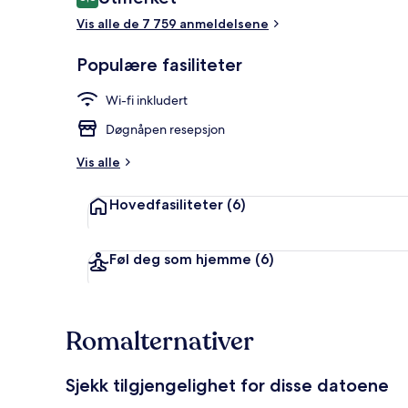
8,8 av 10 –
Vis alle de 7 759 anmeldelsene
Fasade
Populære fasiliteter
Wi-fi inkludert
Døgnåpen resepsjon
Vis alle
Hovedfasiliteter
(6)
Føl deg som hjemme
(6)
Romalternativer
Sjekk tilgjengelighet for disse datoene