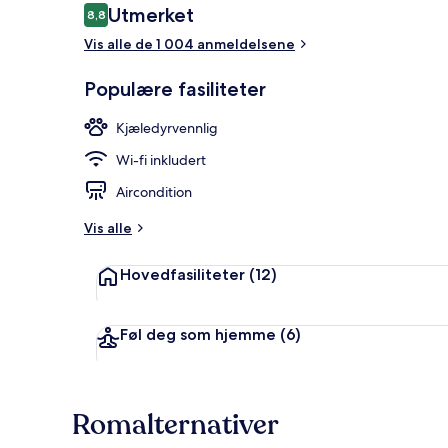
Anmeldelser
Utmerket
8,8
8,8 av 10 –
Vis alle de 1 004 anmeldelsene
Resepsjon
Populære fasiliteter
Kjæledyrvennlig
Wi-fi inkludert
Aircondition
Vis alle
Hovedfasiliteter
(12)
Føl deg som hjemme
(6)
Romalternativer