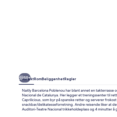
55+
Oversikt
Rom
Beliggenhet
Regler
Naitly Barcelona Poblenou har blant annet en takterrasse o
Nacional de Catalunya. Her legger et treningssenter til rette 
Caprilicious, som byr på spanske retter og serverer froko
snackbar/delikatesseforretning. Andre reisende liker at det e
Auditori-Teatre Nacional trikkeholdeplass og 4 minutter å gå