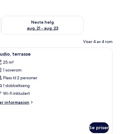
, aug. 14 - aug. 16
Sjekk tilgjengelighet for neste helg, aug. 21 - aug. 23
Neste helg
aug. 21 - aug. 23
Viser 4 av 4 rom
 | Flatskjerm-TV
pne
Studio, terrasse | Terrasse/patio
6
udio, terrasse
le
25 m²
ildene
1 soverom
v
tudio,
Plass til 2 personer
errasse
1 dobbeltseng
Wi-fi inkludert
er
r informasjon
formasjon
m
udio,
rrasse
Se priser