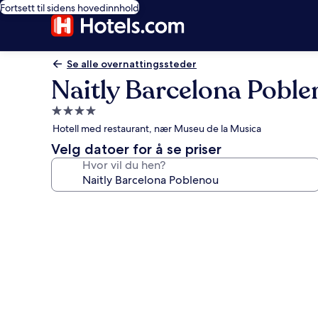
Fortsett til sidens hovedinnhold
Se alle overnattingssteder
Naitly Barcelona Pobl
Overnattingssted
med
Hotell med restaurant, nær Museu de la Musica
4.0
Velg datoer for å se priser
stjerner
Hvor vil du hen?
Bildegalleri
av
Naitly
Barcelona
Poblenou