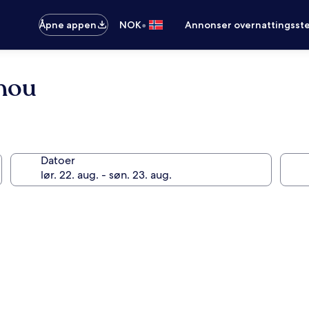
•
Åpne appen
NOK
Annonser overnattingsste
enou
Datoer