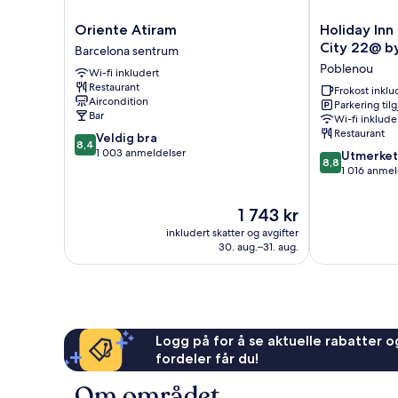
Oriente
Holiday
Oriente Atiram
Holiday Inn
Atiram
Inn
City 22@ b
Barcelona sentrum
Barcelona
Express
Poblenou
Wi-fi inkludert
sentrum
Barcelona
Restaurant
City
Frokost inklu
Aircondition
Parkering til
22@
Bar
Wi-fi inklude
by
Restaurant
8.4
Veldig bra
IHG
8,4
av
1 003 anmeldelser
8.8
Poblenou
Utmerket
8,8
10,
av
1 016 anmel
Veldig
10,
bra,
Utmerket,
Prisen
1 743 kr
1 003
1 016
er
anmeldelser
inkludert skatter og avgifter
anmeldelser
1 743 kr
30. aug.–31. aug.
Logg på for å se aktuelle rabatter og
fordeler får du!
Om området