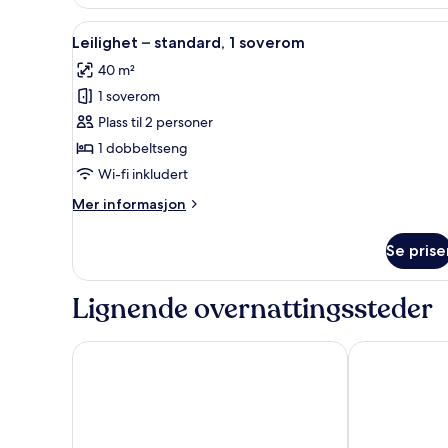
Åpne
Flatskjerm-TV
8
Leilighet – standard, 1 soverom
alle
40 m²
bildene
1 soverom
av
Leilighet
Plass til 2 personer
–
1 dobbeltseng
standard,
Wi-fi inkludert
1
Mer
Mer informasjon
soverom
informasjon
om
Se prise
Leilighet
–
standard,
Lignende overnattingssteder
1
soverom
Oriente Atiram
Holiday Inn E