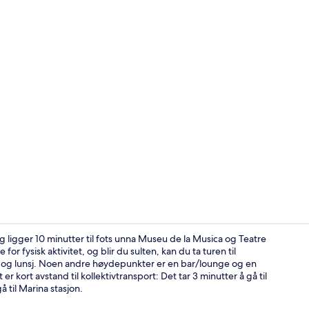
Spisebord
g ligger 10 minutter til fots unna Museu de la Musica og Teatre
for fysisk aktivitet, og blir du sulten, kan du ta turen til
st og lunsj. Noen andre høydepunkter er en bar/lounge og en
Spisebord
r kort avstand til kollektivtransport: Det tar 3 minutter å gå til
 til Marina stasjon.