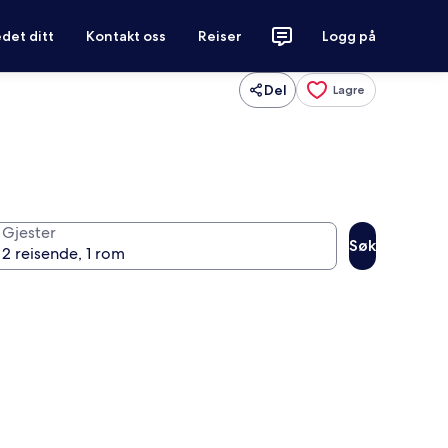
det ditt
Kontakt oss
Reiser
Logg på
Del
Lagre
Gjester
Søk