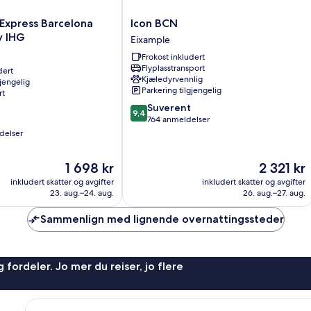
Icon
 Express Barcelona
Icon BCN
BCN
y IHG
Eixample
Eixample
Frokost inkludert
Flyplasstransport
dert
Kjæledyrvennlig
gjengelig
Parkering tilgjengelig
rt
9.4
Suverent
9,4
av
764 anmeldelser
10,
delser
Suverent,
764
Prisen
Prisen
1 698 kr
2 321 kr
anmeldelser
er
er
inkludert skatter og avgifter
inkludert skatter og avgifter
1 698 kr
2 321 kr
23. aug.–24. aug.
26. aug.–27. aug.
Sammenlign med lignende overnattingssteder
 fordeler. Jo mer du reiser, jo flere