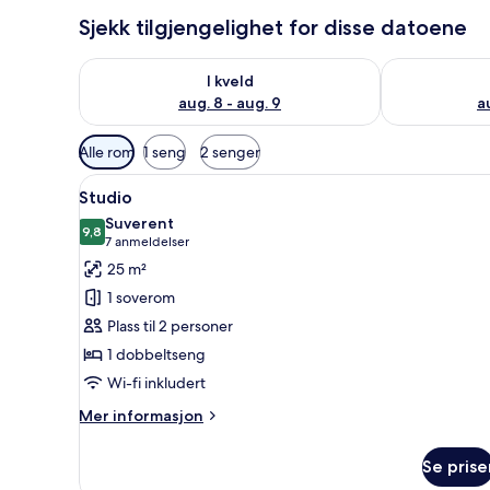
Sjekk tilgjengelighet for disse datoene
Sjekk tilgjengelighet for i kveld, aug. 8 - aug. 9
Sjekk tilgjeng
I kveld
aug. 8 - aug. 9
a
Tilgjengelige
Alle rom
1 seng
2 senger
filtre
Åpne
Studio | Dundyner, safe på ro
for
11
Studio
alle
rom
Suverent
bildene
9,8
9,8 av 10
(7
7 anmeldelser
av
anmeldelser)
25 m²
Studio
1 soverom
Plass til 2 personer
1 dobbeltseng
Wi-fi inkludert
Mer
Mer informasjon
informasjon
om
Se prise
Studio