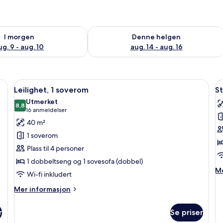
elighet for i morgen, aug. 9 - aug. 10
Sjekk tilgjengelighet for denne helgen
I morgen
Denne helgen
ug. 9 - aug. 10
aug. 14 - aug. 16
mmet, skrivebord og skrivebord for bærbar PC
Åpne
Leilighet, 1 soverom | Oppholdsområde
Å
14
Leilighet, 1 soverom
St
alle
al
Utmerket
bildene
8,8
b
8,8 av 10
(16
16 anmeldelser
av
a
anmeldelser)
40 m²
Leilighet,
S
1 soverom
1
t
Plass til 4 personer
soverom
1 dobbeltseng og 1 sovesofa (dobbel)
M
Me
Wi-fi inkludert
in
o
Mer
Mer informasjon
St
informasjon
te
om
r
Se priser
Leilighet,