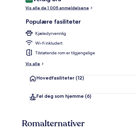
8,0 av 10 –
Vis alle de 1 005 anmeldelsene
Terrasse/pati
Populære fasiliteter
Kjæledyrvennlig
Wi-fi inkludert
Tilstøtende rom er tilgjengelige
Vis alle
Hovedfasiliteter
(12)
Føl deg som hjemme
(6)
Romalternativer