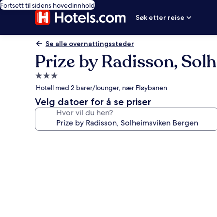
Fortsett til sidens hovedinnhold
Søk etter reise
Se alle overnattingssteder
Prize by Radisson, Sol
Overnattingssted
med
Hotell med 2 barer/lounger, nær Fløybanen
3.0
Velg datoer for å se priser
stjerner
Hvor vil du hen?
Bildegalleri
av
Prize
by
Radisson,
Solheimsviken