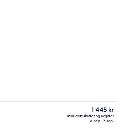
tet
Eksteriør
Den
1 445 kr
nåværende
inkludert skatter og avgifter
prisen
6. sep.–7. sep.
i lobbyen
Frokost og middag serveres
er
1 445 kr