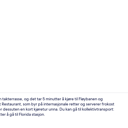
Sportsafasili
takterrasse, og det tar 5 minutter å kjøre til Fløybanen og
 Restaurant, som byr på internasjonale retter og serverer frokost
essuten en kort kjøretur unna. Du kan gå til kollektivtransport:
Sitteområde 
r å gå til Florida stasjon.