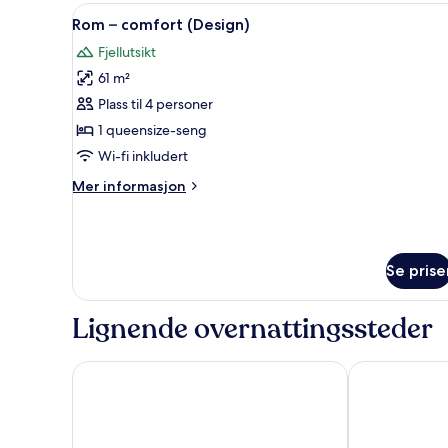
design
Åpne
Rom – comfort (Design) | Seng
11
Rom – comfort (Design)
alle
Fjellutsikt
bildene
61 m²
av
Rom
Plass til 4 personer
–
1 queensize-seng
comfort
Wi-fi inkludert
(Design)
Mer
Mer informasjon
informasjon
om
Rom
–
Se prise
comfort
(Design)
Lignende overnattingssteder
Citybox Bergen Danmarksplass
Scandic Berge