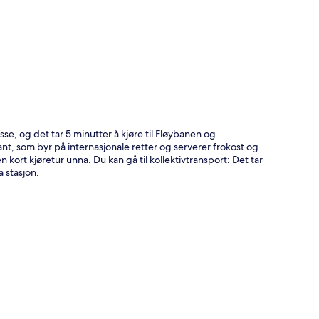
se, og det tar 5 minutter å kjøre til Fløybanen og
nt, som byr på internasjonale retter og serverer frokost og
rt kjøretur unna. Du kan gå til kollektivtransport: Det tar
a stasjon.