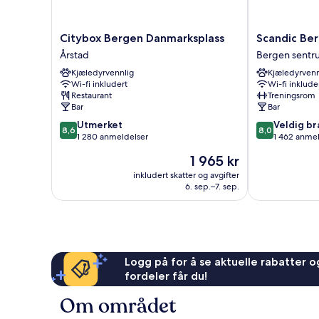
Citybox
Scandic
Citybox Bergen Danmarksplass
Scandic Ber
Bergen
Bergen
Årstad
Bergen sentr
Danmarksplass
City
Kjæledyrvennlig
Kjæledyrvenn
Årstad
Bergen
Wi-fi inkludert
Wi-fi inklude
sentrum
Restaurant
Treningsrom
Bar
Bar
8.6
8.0
Utmerket
Veldig br
8,6
8,0
av
av
1 280 anmeldelser
1 462 anme
10,
10,
Prisen
1 965 kr
Utmerket,
Veldig
er
1 280
bra,
inkludert skatter og avgifter
1 965 kr
6. sep.–7. sep.
anmeldelser
1 462
anmeldelser
Logg på for å se aktuelle rabatter og
fordeler får du!
Om området