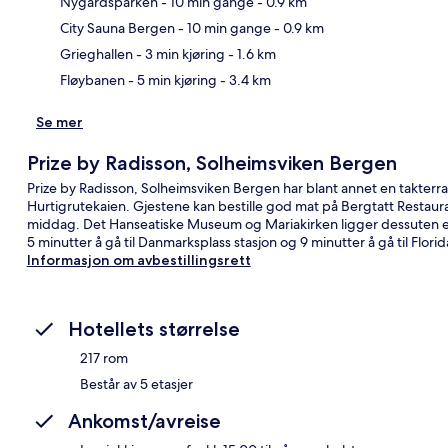
Nygårdsparken
- 10 min gange
- 0.9 km
Kart
City Sauna Bergen
- 10 min gange
- 0.9 km
Grieghallen
- 3 min kjøring
- 1.6 km
Fløybanen
- 5 min kjøring
- 3.4 km
Se mer
Prize by Radisson, Solheimsviken Bergen
Prize by Radisson, Solheimsviken Bergen har blant annet en takterras
Hurtigrutekaien. Gjestene kan bestille god mat på Bergtatt Restaura
middag. Det Hanseatiske Museum og Mariakirken ligger dessuten en ko
5 minutter å gå til Danmarksplass stasjon og 9 minutter å gå til Florid
Informasjon om avbestillingsrett
Hotellets størrelse
217 rom
Består av 5 etasjer
Ankomst/avreise