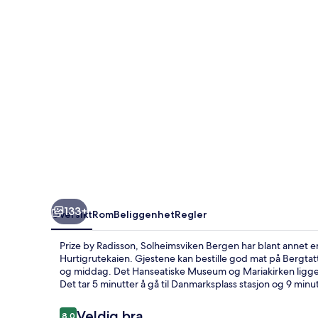
Bergen
133+
Oversikt
Rom
Beliggenhet
Regler
Prize by Radisson, Solheimsviken Bergen har blant annet en 
Hurtigrutekaien. Gjestene kan bestille god mat på Bergtatt
og middag. Det Hanseatiske Museum og Mariakirken ligger d
Det tar 5 minutter å gå til Danmarksplass stasjon og 9 minutte
Anmeldelser
Veldig bra
8,0