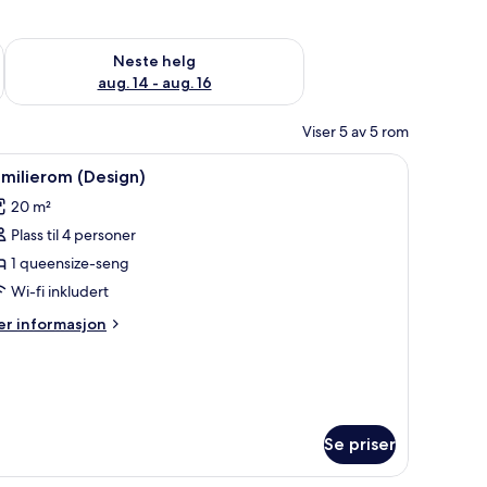
, aug. 7 - aug. 9
Sjekk tilgjengelighet for neste helg, aug. 14 - aug. 16
Neste helg
aug. 14 - aug. 16
Viser 5 av 5 rom
itet, senger med overmadrass og skrivebord
pne
Familierom (Design) | Sengetøy av topp kvali
9
milierom (Design)
le
20 m²
ildene
Plass til 4 personer
v
amilierom
1 queensize-seng
Design)
Wi-fi inkludert
er
r informasjon
formasjon
m
milierom
esign)
Se priser