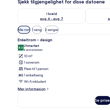
Sjekk tilgjengelighet for disse datoene
Sjekk tilgjengelighet for i kveld, aug. 6 - aug. 7
Sjekk tilgjeng
I kveld
aug. 6 - aug. 7
a
Tilgjengelige
Alle rom
1 seng
2 senger
filtre
Åpne
Enkeltrom – design | Sengetøy
for
5
Enkeltrom – design
alle
rom
Utmerket
bildene
8,6
8,6 av 10
(4
4 anmeldelser
av
anmeldelser)
10 m²
Enkeltrom
1 soverom
–
Plass til 1 person
design
1 enkeltseng
Wi-fi inkludert
Mer
Mer informasjon
informasjon
om
Se prise
Enkeltrom
–