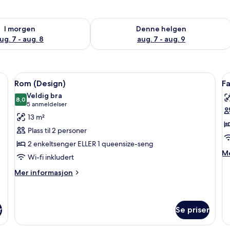
elighet for i morgen, aug. 7 - aug. 8
Sjekk tilgjengelighet for denne helgen
I morgen
Denne helgen
ug. 7 - aug. 8
aug. 7 - aug. 9
 av topp kvalitet, senger med overmadrass og skrivebord
Åpne
Rom (Design) | Sengetøy av topp kval
Å
13
Rom (Design)
Fa
alle
al
Veldig bra
bildene
8,0
b
8,0 av 10
(5
5 anmeldelser
av
a
anmeldelser)
13 m²
Rom
F
Plass til 2 personer
(Design)
(
2 enkeltsenger ELLER 1 queensize-seng
M
Me
Wi-fi inkludert
in
o
Mer
Mer informasjon
Fa
informasjon
(D
om
Rom
(Design)
r
Se priser