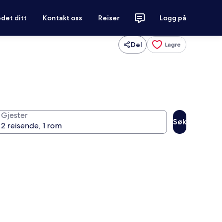
det ditt
Kontakt oss
Reiser
Logg på
Del
Lagre
Gjester
Søk