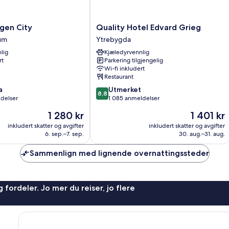
Quality
gen City
Quality Hotel Edvard Grieg
Hotel
um
Ytrebygda
Edvard
lig
Kjæledyrvennlig
Grieg
rt
Parkering tilgjengelig
Ytrebygda
Wi-fi inkludert
Restaurant
8.8
a
Utmerket
8,8
av
ldelser
1 085 anmeldelser
10,
Prisen
Prisen
1 280 kr
1 401 kr
Utmerket,
er
er
1 085
inkludert skatter og avgifter
inkludert skatter og avgifter
1 280 kr
1 401 kr
6. sep.–7. sep.
30. aug.–31. aug.
anmeldelser
Sammenlign med lignende overnattingssteder
 fordeler. Jo mer du reiser, jo flere