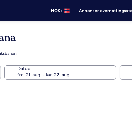
•
NOK
Annonser overnattingsste
tana
riksbanen
Datoer