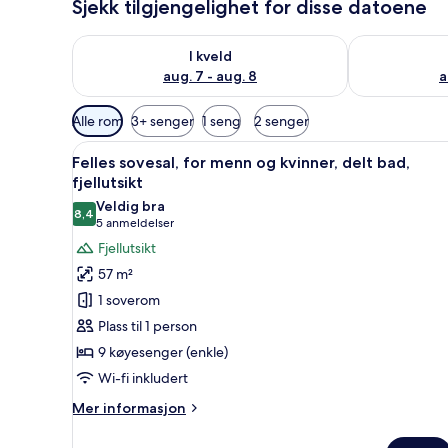
Sjekk tilgjengelighet for disse datoene
Sjekk tilgjengelighet for i kveld, aug. 7 - aug. 8
Sjekk tilgjeng
I kveld
aug. 7 - aug. 8
a
Tilgjengelige
Alle rom
3+ senger
1 seng
2 senger
filtre
Åpne
Felles sovesal, for menn og kvi
for
4
Felles sovesal, for menn og kvinner, delt bad,
alle
rom
fjellutsikt
bildene
Veldig bra
8,4
av
8,4 av 10
(5
5 anmeldelser
Felles
anmeldelser)
Fjellutsikt
sovesal,
57 m²
for
1 soverom
menn
Plass til 1 person
og
9 køyesenger (enkle)
kvinner,
Wi-fi inkludert
delt
bad,
Mer
Mer informasjon
fjellutsikt
informasjon
om