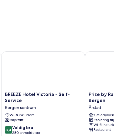
BREEZE Hotel Victoria - Self-Service
Prize by Radisson, Sol
BREEZE
Prize
BREEZE Hotel Victoria - Self-
Prize by Radisson, S
Hotel
by
Service
Bergen
Victoria
Radisson,
Bergen sentrum
Årstad
-
Solheimsviken
Self-
Wi-fi inkludert
Bergen
Kjæledyrvennlig
Røykfritt
Parkering tilgjengelig
Service
Årstad
Wi-fi inkludert
Bergen
8.4
Veldig bra
Restaurant
8,4
sentrum
av
280 anmeldelser