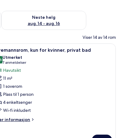
, aug. 7 - aug. 9
Sjekk tilgjengelighet for neste helg, aug. 14 - aug. 16
Neste helg
aug. 14 - aug. 16
Viser 14 av 14 rom
ndingsgardiner
r PC og blendingsgardiner
pne
Safe på rommet, skrivebord for bærbar PC og
5
remannsrom, kun for kvinner, privat bad
le
Utmerket
ildene
6
8,6 av 10
(7
7 anmeldelser
v
anmeldelser)
Havutsikt
iremannsrom,
11 m²
un
1 soverom
or
Plass til 1 person
vinner,
4 enkeltsenger
rivat
ad
Wi-fi inkludert
er
r informasjon
formasjon
m
remannsrom,