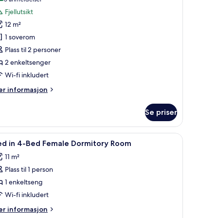
(5
v
anmeldelser)
Fjellutsikt
omannsrom
12 m²
1 soverom
tandard,
Plass til 2 personer
rivat
2 enkeltsenger
ad
Wi-fi inkludert
er
r informasjon
formasjon
m
Se priser
omannsrom
andard,
r PC og blendingsgardiner
pne
Safe på rommet, skrivebord for bærbar PC og
5
ivat
ed in 4-Bed Female Dormitory Room
le
ad
11 m²
ildene
Plass til 1 person
v
ed
1 enkeltseng
Wi-fi inkludert
-
er
r informasjon
ed
formasjon