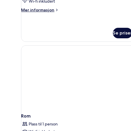
Wi-fi inkludert
bad,
Mer
Mer informasjon
fjellutsikt
informasjon
om
Tomannsrom
–
Se prise
basic,
delt
bad,
fjellutsikt
Rom
Plass til 1 person