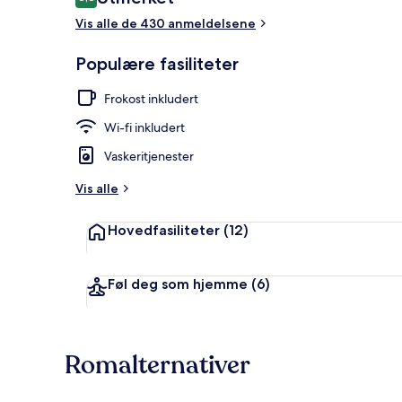
8,8 av 10 –
Vis alle de 430 anmeldelsene
Frokostbuffé
Populære fasiliteter
Frokost inkludert
Wi-fi inkludert
Vaskeritjenester
Vis alle
Hovedfasiliteter
(12)
Føl deg som hjemme
(6)
Romalternativer