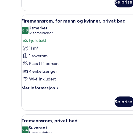
Se prise
Felles
sovesal,
for
Åpne
Safe på rommet, skrivebord f
6
menn
Firemannsrom, for menn og kvinner, privat bad
alle
og
Utmerket
kvinner,
bildene
8,8
8,8 av 10
(12
12 anmeldelser
delt
av
anmeldelser)
Fjellutsikt
bad,
Firemannsrom,
fjellutsikt
11 m²
for
1 soverom
menn
Plass til 1 person
og
4 enkeltsenger
kvinner,
privat
Wi-fi inkludert
bad
Mer
Mer informasjon
informasjon
om
Se prise
Firemannsrom,
for
menn
Åpne
Tremannsrom, privat bad | Saf
4
og
Tremannsrom, privat bad
alle
kvinner,
Suverent
privat
bildene
9,4
9,4 av 10
3 anmeldelser