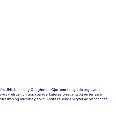
Safe på romm
fra Ulriksbanen og Grieghallen. Gjestene kan glede seg over et
g-/sykkelstier. En snackbar/delikatesseforretning og en terrasse
som kjøleskap og mikrobølgeovn. Andre reisende skryter av blant annet
Eksteriør