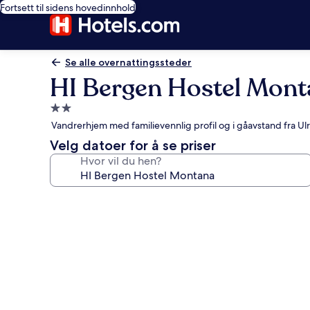
Fortsett til sidens hovedinnhold
Se alle overnattingssteder
HI Bergen Hostel Mon
Overnattingssted
med
Vandrerhjem med familievennlig profil og i gåavstand fra Ul
2.0
Velg datoer for å se priser
stjerner
Hvor vil du hen?
Bildegalleri
av
HI
Bergen
Hostel
Montana