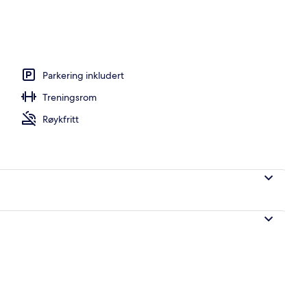
 er inkludert hver dag
Parkering inkludert
Treningsrom
Røykfritt