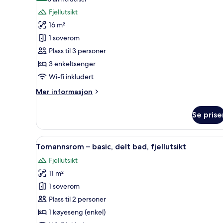
(3
bad
av
anmeldelser)
Fjellutsikt
Tremannsrom,
16 m²
privat
1 soverom
bad
Plass til 3 personer
3 enkeltsenger
Wi-fi inkludert
Mer
Mer informasjon
informasjon
om
Se prise
Tremannsrom,
privat
bad
Åpne
Safe på rommet, skrivebord f
1
Tomannsrom – basic, delt bad, fjellutsikt
alle
Fjellutsikt
bildene
11 m²
av
Tomannsrom
1 soverom
–
Plass til 2 personer
basic,
1 køyeseng (enkel)
delt