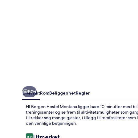
50+
Oversikt
Rom
Beliggenhet
Regler
HI Bergen Hostel Montana ligger bare 10 minutter med bil 
treningssenter og se frem til aktivitetsmuligheter som gan
tiltrekker seg mange gjester, i tillegg til romfasiliteter 
den vennlige betjeningen.
Anmeldelser
Utmerket
8,8