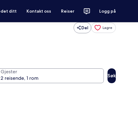
det ditt
Kontakt oss
Reiser
Logg på
Del
Lagre
Gjester
Søk