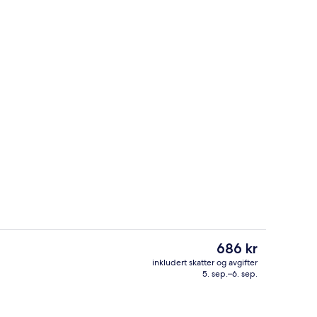
et, skrivebord for bærbar PC og blendingsgardiner
Hage
Den
686 kr
nåværende
inkludert skatter og avgifter
prisen
5. sep.–6. sep.
Resepsjon
er
686 kr