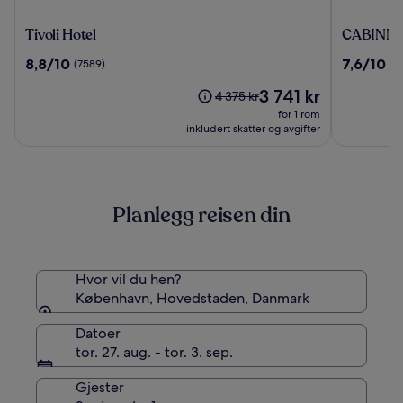
Tivoli
CABINN
Tivoli Hotel
CABINN M
Hotel
Metro
8.8
7.6
8,8/10
7,6/10
(7589)
(5
Hotel
av
av
Prisen
3 741 kr
10,
10,
Prisen
4 375 kr
er
(7589)
(5479)
var
for 1 rom
3 741 kr
4 375 kr.
inkludert skatter og avgifter
Se
mer
informasjon
om
Planlegg reisen din
standardpris.
Hvor vil du hen?
København, Hovedstaden, Danmark
Datoer
tor. 27. aug. - tor. 3. sep.
Gjester