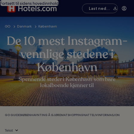
Fortsett til sidens hovedinnhold
Last ned
appen
GO
Danmark
København
De 10 mest Instagram-
vennlige stedene i
København
Spennende steder i København som bare
lokalboende kjenner til
GO GUIDES
KØBENHAVN
TING Å GJØRE
MAT
SHOPPING
NATTELIV
INFORMASJON
Tekst