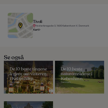
Tivoli
Vesterbrogade 3, 1630 København V, Danmark
Kart
Se også
De 10 beste tingene
De 10 beste
å gjøre om vinteren
naturområdene i
i København
København
Danmark
Danmark