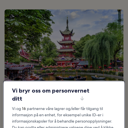
Vi bryr oss om personvernet
ditt
Perfekt for:
Par, Familier, Fotografering, Spenning
Vi og
16
partnerne våre lagrer og/eller får tilgang til
informasjon på en enhet, for eksempel unike ID-er i
informasjonskapsler for å behandle personopplysninger.
Med sine mange vakre blomster, fontener, lamper og farger er
Du kan godta eller administrere valgene dine ved å klikke