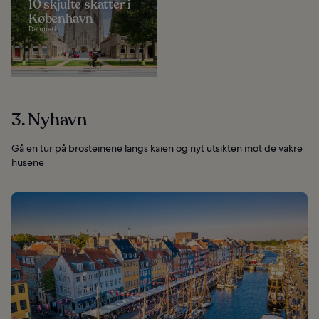
10 skjulte skatter i
København
Danmark
3. Nyhavn
Gå en tur på brosteinene langs kaien og nyt utsikten mot de vakre
husene