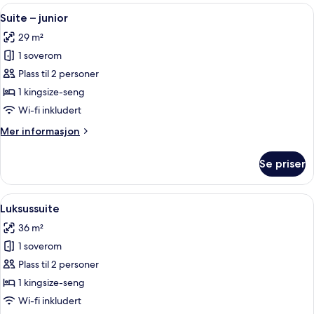
City
Åpne
Suite – junior | Sengetøy av topp kval
4
View
Suite – junior
alle
Room
29 m²
bildene
1 soverom
av
Suite
Plass til 2 personer
–
1 kingsize-seng
junior
Wi-fi inkludert
Mer
Mer informasjon
informasjon
om
Se priser
Suite
–
junior
Åpne
Luksussuite | Sengetøy av topp kvalit
6
Luksussuite
alle
36 m²
bildene
1 soverom
av
Luksussuite
Plass til 2 personer
1 kingsize-seng
Wi-fi inkludert