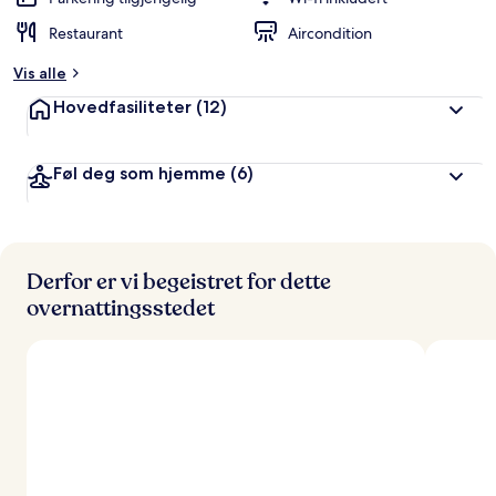
r
Restaurant
Aircondition
t
Vis alle
a
v
Hovedfasiliteter
(12)
r
e
Føl deg som hjemme
(6)
i
s
e
n
d
e
Derfor er vi begeistret for dette
overnattingsstedet