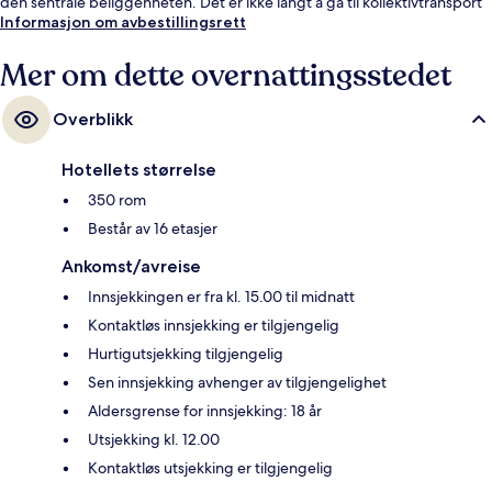
den sentrale beliggenheten. Det er ikke langt å gå til kollektivtransport
fra overnattingsstedet: Det tar 4 minutter å gå til Piccadilly Circus
Informasjon om avbestillingsrett
undergrunnsstasjon og 4 minutter å gå til Leicester Square
undergrunnsstasjon.
Mer om dette overnattingsstedet
Overblikk
Hotellets størrelse
350 rom
Består av 16 etasjer
Ankomst/avreise
Innsjekkingen er fra kl. 15.00 til midnatt
Kontaktløs innsjekking er tilgjengelig
Hurtigutsjekking tilgjengelig
Sen innsjekking avhenger av tilgjengelighet
Aldersgrense for innsjekking: 18 år
Utsjekking kl. 12.00
Kontaktløs utsjekking er tilgjengelig