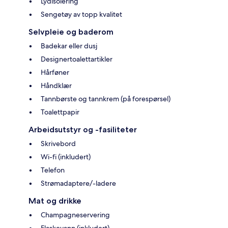
Lydisolering
Sengetøy av topp kvalitet
Selvpleie og baderom
Badekar eller dusj
Designertoalettartikler
Hårføner
Håndklær
Tannbørste og tannkrem (på forespørsel)
Toalettpapir
Arbeidsutstyr og -fasiliteter
Skrivebord
Wi-fi (inkludert)
Telefon
Strømadaptere/-ladere
Mat og drikke
Champagneservering
Flaskevann (inkludert)