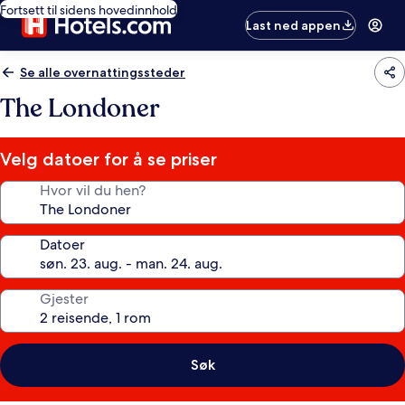
Fortsett til sidens hovedinnhold
Last ned appen
Se alle overnattingssteder
The Londoner
Velg datoer for å se priser
Hvor vil du hen?
Datoer
Gjester
Søk