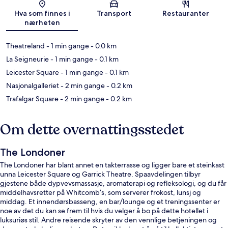
Kart
Hva som finnes i
Transport
Restauranter
nærheten
Theatreland
- 1 min gange
- 0.0 km
La Seigneurie
- 1 min gange
- 0.1 km
Leicester Square
- 1 min gange
- 0.1 km
Nasjonalgalleriet
- 2 min gange
- 0.2 km
Trafalgar Square
- 2 min gange
- 0.2 km
Om dette overnattingsstedet
The Londoner
The Londoner har blant annet en takterrasse og ligger bare et steinkast
unna Leicester Square og Garrick Theatre. Spaavdelingen tilbyr
gjestene både dypvevsmassasje, aromaterapi og refleksologi, og du får
middelhavsretter på Whitcomb’s, som serverer frokost, lunsj og
middag. Et innendørsbasseng, en bar/lounge og et treningssenter er
noe av det du kan se frem til hvis du velger å bo på dette hotellet i
luksuriøs stil. Andre reisende skryter av den vennlige betjeningen og