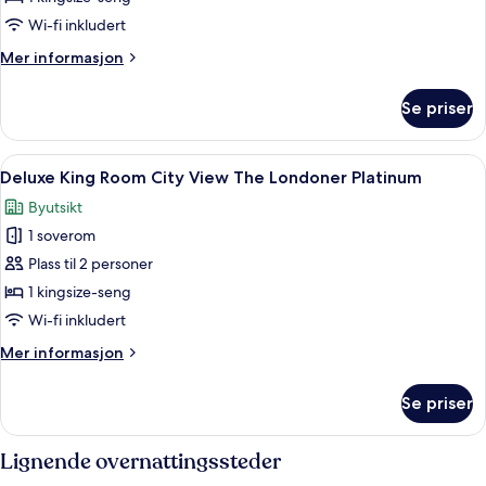
King
Wi-fi inkludert
Room
Mer
Mer informasjon
The
informasjon
Londoner
om
Se priser
Deluxe
Platinum
King
Room
Åpne
Sengetøy av topp kvalitet, minibar, s
5
The
Deluxe King Room City View The Londoner Platinum
alle
Londoner
Byutsikt
Platinum
bildene
1 soverom
av
Deluxe
Plass til 2 personer
King
1 kingsize-seng
Room
Wi-fi inkludert
City
Mer
Mer informasjon
View
informasjon
The
om
Se priser
Deluxe
Londoner
King
Platinum
Room
Lignende overnattingssteder
City