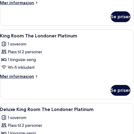
Mer
Mer informasjon
informasjon
om
Se priser
Tower
Penthouse
Suite
Åpne
Sengetøy av topp kvalitet, minibar, s
4
King Room The Londoner Platinum
alle
1 soverom
bildene
Plass til 2 personer
av
King
1 kingsize-seng
Room
Wi-fi inkludert
The
Mer
Mer informasjon
Londoner
informasjon
Platinum
om
Se priser
King
Room
The
Åpne
Sengetøy av topp kvalitet, minibar, s
4
Londoner
Deluxe King Room The Londoner Platinum
alle
Platinum
1 soverom
bildene
Plass til 2 personer
av
Deluxe
1 kingsize-seng