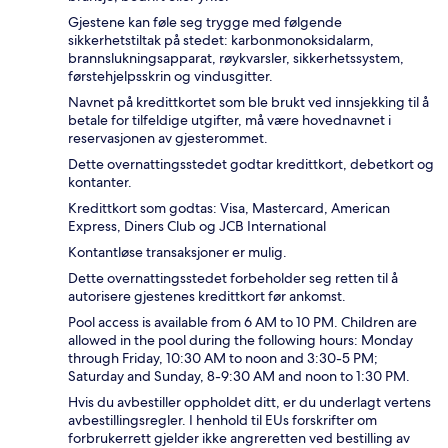
Gjestene kan føle seg trygge med følgende
sikkerhetstiltak på stedet: karbonmonoksidalarm,
brannslukningsapparat, røykvarsler, sikkerhetssystem,
førstehjelpsskrin og vindusgitter.
Navnet på kredittkortet som ble brukt ved innsjekking til å
betale for tilfeldige utgifter, må være hovednavnet i
reservasjonen av gjesterommet.
Dette overnattingsstedet godtar kredittkort, debetkort og
kontanter.
Kredittkort som godtas: Visa, Mastercard, American
Express, Diners Club og JCB International
Kontantløse transaksjoner er mulig.
Dette overnattingsstedet forbeholder seg retten til å
autorisere gjestenes kredittkort før ankomst.
Pool access is available from 6 AM to 10 PM. Children are
allowed in the pool during the following hours: Monday
through Friday, 10:30 AM to noon and 3:30-5 PM;
Saturday and Sunday, 8-9:30 AM and noon to 1:30 PM.
Hvis du avbestiller oppholdet ditt, er du underlagt vertens
avbestillingsregler. I henhold til EUs forskrifter om
forbrukerrett gjelder ikke angreretten ved bestilling av