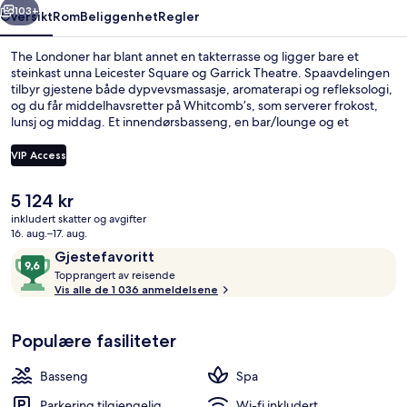
103+
Oversikt
Rom
Beliggenhet
Regler
The Londoner har blant annet en takterrasse og ligger bare et
steinkast unna Leicester Square og Garrick Theatre. Spaavdelingen
tilbyr gjestene både dypvevsmassasje, aromaterapi og refleksologi,
og du får middelhavsretter på Whitcomb’s, som serverer frokost,
lunsj og middag. Et innendørsbasseng, en bar/lounge og et
treningssenter er noe av det du kan se frem til hvis du velger å bo
på dette hotellet i luksuriøs stil. Andre reisende skryter av den
VIP Access
vennlige betjeningen og den sentrale beliggenheten. Det er ikke
langt å gå til kollektivtransport fra overnattingsstedet: Det tar 4
Den
5 124 kr
minutter å gå til Piccadilly Circus undergrunnsstasjon og 4 minutter å
Serverer frokost og lunsj
nåværende
gå til Leicester Square undergrunnsstasjon.
inkludert skatter og avgifter
prisen
16. aug.–17. aug.
er
Anmeldelser
9,6
Gjestefavoritt
5 124 kr
T
av
Topprangert av reisende
o
Vis alle de 1 036 anmeldelsene
10,
p
Gjestefavoritt
p
Populære fasiliteter
r
a
n
Basseng
Spa
g
e
Parkering tilgjengelig
Wi-fi inkludert