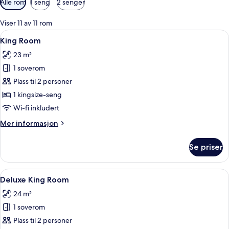
Alle rom
1 seng
2 senger
filtre
for
Viser 11 av 11 rom
rom
Åpne
Sengetøy av topp kvalitet, minibar, s
4
King Room
alle
23 m²
bildene
1 soverom
av
King
Plass til 2 personer
Room
1 kingsize-seng
Wi-fi inkludert
Mer
Mer informasjon
informasjon
om
Se priser
King
Room
Åpne
Sengetøy av topp kvalitet, minibar, s
7
Deluxe King Room
alle
24 m²
bildene
1 soverom
av
Deluxe
Plass til 2 personer