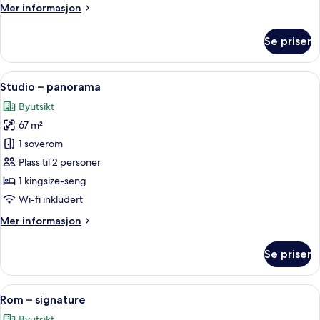
Mer
Mer informasjon
informasjon
om
Se priser
Luksussuite
Åpne
Studio – panorama | Sengetøy av topp 
5
Studio – panorama
alle
Byutsikt
bildene
67 m²
av
Studio
1 soverom
–
Plass til 2 personer
panorama
1 kingsize-seng
Wi-fi inkludert
Mer
Mer informasjon
informasjon
om
Se priser
Studio
–
panorama
Åpne
Rom – signature | Sengetøy av topp kv
4
Rom – signature
alle
Byutsikt