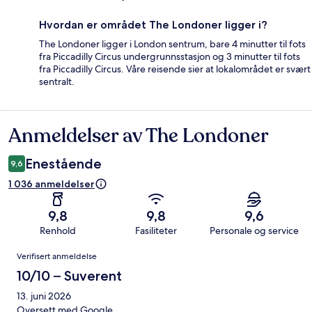
Hvordan er området The Londoner ligger i?
The Londoner ligger i London sentrum, bare 4 minutter til fots
fra Piccadilly Circus undergrunnsstasjon og 3 minutter til fots
fra Piccadilly Circus. Våre reisende sier at lokalområdet er svært
sentralt.
Anmeldelser av The Londoner
Anmeldelser
Enestående
9,6
1 036 anmeldelser
9,8
9,8
9,6
Renhold
Fasiliteter
Personale og service
Anmeldelser
Verifisert anmeldelse
10/10 – Suverent
13. juni 2026
Oversett med Google