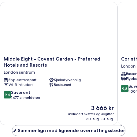
View
Middle Eight - Covent Garden - Preferred Hotels and Resorts
Corinthi
The
Londoner
Platinum
Middle
Corinthi
Middle Eight - Covent Garden - Preferred
Corint
Eight
London
Hotels and Resorts
London 
-
London
London sentrum
Basse
Covent
sentrum
Flypla
Garden
Flyplasstransport
Kjæledyrvennlig
Wi-fi inkludert
Restaurant
-
9.8
Suv
9,8
Preferred
av
1 00
9.4
Suverent
9,4
Hotels
10,
av
1 677 anmeldelser
and
Suveren
10,
Prisen
3 666 kr
Resorts
1 004
Suverent,
er
London
anmelde
1 677
inkludert skatter og avgifter
3 666 kr
sentrum
30. aug.–31. aug.
anmeldelser
Sammenlign med lignende overnattingssteder