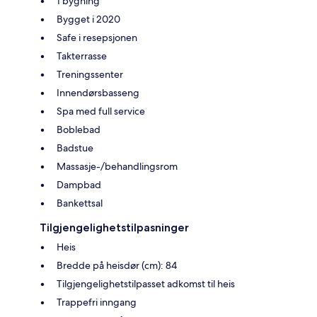
1 bygning
Bygget i 2020
Safe i resepsjonen
Takterrasse
Treningssenter
Innendørsbasseng
Spa med full service
Boblebad
Badstue
Massasje-/behandlingsrom
Dampbad
Bankettsal
Tilgjengelighetstilpasninger
Heis
Bredde på heisdør (cm): 84
Tilgjengelighetstilpasset adkomst til heis
Trappefri inngang