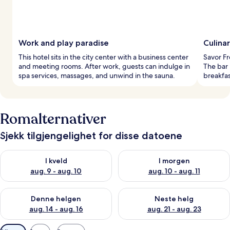
Work and play paradise
Culina
This hotel sits in the city center with a business center
Savor Fr
and meeting rooms. After work, guests can indulge in
The bar 
spa services, massages, and unwind in the sauna.
breakfa
Romalternativer
Sjekk tilgjengelighet for disse datoene
Sjekk tilgjengelighet for i kveld, aug. 9 - aug. 10
Sjekk tilgjengelighet for i mor
I kveld
I morgen
aug. 9 - aug. 10
aug. 10 - aug. 11
Sjekk tilgjengelighet for denne helgen, aug. 14 - aug. 16
Sjekk tilgjengelighet for neste
Denne helgen
Neste helg
aug. 14 - aug. 16
aug. 21 - aug. 23
Tilgjengelige