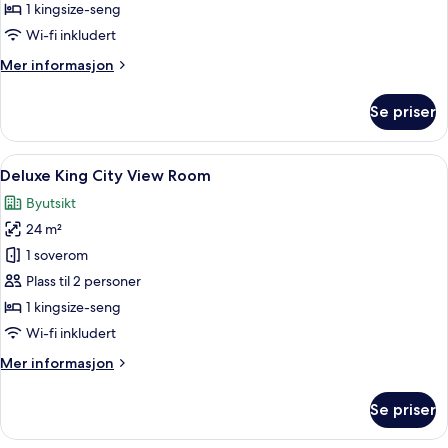
King
1 kingsize-seng
Room
Wi-fi inkludert
Mer
Mer informasjon
informasjon
om
Se priser
Deluxe
King
Room
Åpne
Sengetøy av topp kvalitet, minibar, s
6
Deluxe King City View Room
alle
Byutsikt
bildene
24 m²
av
Deluxe
1 soverom
King
Plass til 2 personer
City
1 kingsize-seng
View
Wi-fi inkludert
Room
Mer
Mer informasjon
informasjon
om
Se priser
Deluxe
King