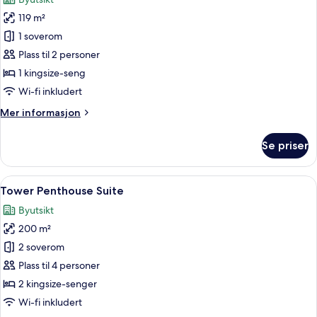
bildene
119 m²
av
Rom
1 soverom
–
Plass til 2 personer
signature
1 kingsize-seng
Wi-fi inkludert
Mer
Mer informasjon
informasjon
om
Se priser
Rom
–
signature
Åpne
Tower Penthouse Suite | Sengetøy av t
7
Tower Penthouse Suite
alle
Byutsikt
bildene
200 m²
av
Tower
2 soverom
Penthouse
Plass til 4 personer
Suite
2 kingsize-senger
Wi-fi inkludert