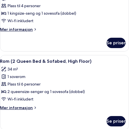
Roll-
Rom,
Plass til 4 personer
in
1
Shower)
1 kingsize-seng og 1 sovesofa (dobbel)
kingsize-
Wi-fi inkludert
seng
Mer
Mer informasjon
med
informasjon
sovesofa
om
Se priser
Rom,
(High
1
Floor)
kingsize-
Åpne
Safe på rommet, skrivebord og skrive
5
seng
Rom (2 Queen Bed & Sofabed, High Floor)
alle
med
34 m²
sovesofa
bildene
(High
1 soverom
av
Floor)
Rom
Plass til 6 personer
(2
2 queensize-senger og 1 sovesofa (dobbel)
Queen
Wi-fi inkludert
Bed
Mer
Mer informasjon
&
informasjon
Sofabed,
om
Se priser
Rom
High
(2