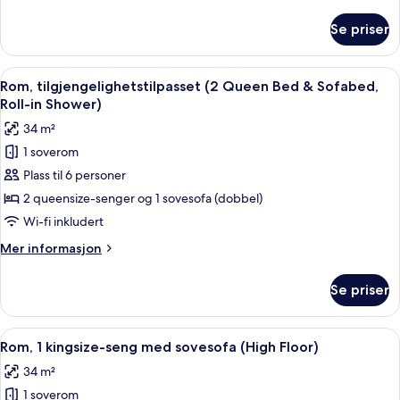
1
informasjon
Twin
om
Se priser
Rom,
Bed,
tilgjengelighetstilpasset
Roll-
(1
Åpne
Safe på rommet, skrivebord og skrive
in
5
King
Rom, tilgjengelighetstilpasset (2 Queen Bed & Sofabed,
alle
and
Shower)
Roll-in Shower)
1
bildene
34 m²
Twin
av
Bed,
1 soverom
Rom,
Roll-
Plass til 6 personer
tilgjengelighetstilpasset
in
Shower)
(2
2 queensize-senger og 1 sovesofa (dobbel)
Queen
Wi-fi inkludert
Bed
Mer
Mer informasjon
&
informasjon
Sofabed,
om
Se priser
Rom,
Roll-
tilgjengelighetstilpasset
in
(2
Åpne
Safe på rommet, skrivebord og skrive
Shower)
4
Queen
Rom, 1 kingsize-seng med sovesofa (High Floor)
alle
Bed
34 m²
&
bildene
Sofabed,
1 soverom
av