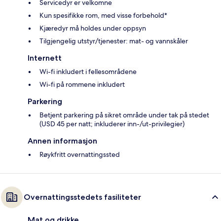
Servicedyr er velkomne
Kun spesifikke rom, med visse forbehold*
Kjæredyr må holdes under oppsyn
Tilgjengelig utstyr/tjenester: mat- og vannskåler
Internett
Wi-fi inkludert i fellesområdene
Wi-fi på rommene inkludert
Parkering
Betjent parkering på sikret område under tak på stedet
(USD 45 per natt; inkluderer inn-/ut-privilegier)
Annen informasjon
Røykfritt overnattingssted
Overnattingsstedets fasiliteter
Mat og drikke