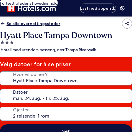
Fortsett til sidens hovedinnhold
Last ned appen
Se alle overnattingssteder
Hyatt Place Tampa Downtown
Overnattingssted
med
Hotell med utendørs basseng, nær Tampa Riverwalk
3.0
stjerner
Velg datoer for å se priser
Hvor vil du hen?
Datoer
Gjester
Søk