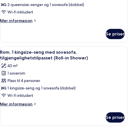
(2
2 queensize-senger og 1 sovesofa (dobbel)
Queen
Wi-fi inkludert
Beds
Mer
Mer informasjon
with
informasjon
Sofa
om
Se priser
Rom
Bed)
(2
Queen
Åpne
Rom, 1 kingsize-seng med sovesofa, til
6
Beds
Rom, 1 kingsize-seng med sovesofa,
alle
with
tilgjengelighetstilpasset (Roll-in Shower)
Sofa
bildene
43 m²
Bed)
av
1 soverom
Rom,
Plass til 4 personer
1
kingsize-
1 kingsize-seng og 1 sovesofa (dobbel)
seng
Wi-fi inkludert
med
Mer
Mer informasjon
sovesofa,
informasjon
tilgjengelighetstilpasset
om
Se priser
Rom,
(Roll-
1
in