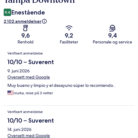
Tampa Downtown
Enestående
9,4
2 102 anmeldelser
9,6
9,2
9,4
Renhold
Fasiliteter
Personale og service
Anmeldelser
Verifisert anmeldelse
10/10 – Suverent
9. juni 2026
Oversett med Google
Muy bueno y limpio y el desayuno súper lo recomiendo..
niurka, reise på 3 netter
Verifisert anmeldelse
10/10 – Suverent
14. juni 2026
Oversett med Google