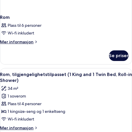
Rom
Plass til 6 personer
Wi-fi inkludert
Mer
Mer informasjon
informasjon
om
Se priser
Rom
Åpne
Safe på rommet, skrivebord og skrive
4
Rom, tilgjengelighetstilpasset (1 King and 1 Twin Bed, Roll-in
alle
Shower)
bildene
34 m²
av
1 soverom
Rom,
Plass til 4 personer
tilgjengelighetstilpasset
(1
1 kingsize-seng og 1 enkeltseng
King
Wi-fi inkludert
and
Mer
Mer informasjon