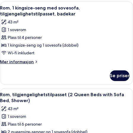
kingsize-
Åpne
Safe på rommet, skrivebord og skrive
Shower)
5
seng
Rom, 1 kingsize-seng med sovesofa,
alle
med
tilgjengelighetstilpasset, badekar
sovesofa,
bildene
43 m²
tilgjengelighetstilpasset
av
(Roll-
1 soverom
Rom,
in
Plass til 4 personer
1
Shower)
kingsize-
1 kingsize-seng og 1 sovesofa (dobbel)
seng
Wi-fi inkludert
med
Mer
Mer informasjon
sovesofa,
informasjon
tilgjengelighetstilpasset,
om
Se priser
Rom,
badekar
1
kingsize-
Åpne
Safe på rommet, skrivebord og skrive
7
seng
Rom, tilgjengelighetstilpasset (2 Queen Beds with Sofa
alle
med
Bed, Shower)
sovesofa,
bildene
43 m²
tilgjengelighetstilpasset,
av
badekar
1 soverom
Rom,
Plass til 6 personer
tilgjengelighetstilpasset
(2
2 queensize-senger og 1 sovesofa (dobbel)