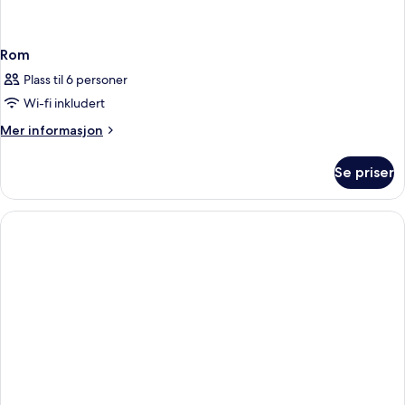
Rom
Plass til 6 personer
Wi-fi inkludert
Mer
Mer informasjon
informasjon
om
Se priser
Rom