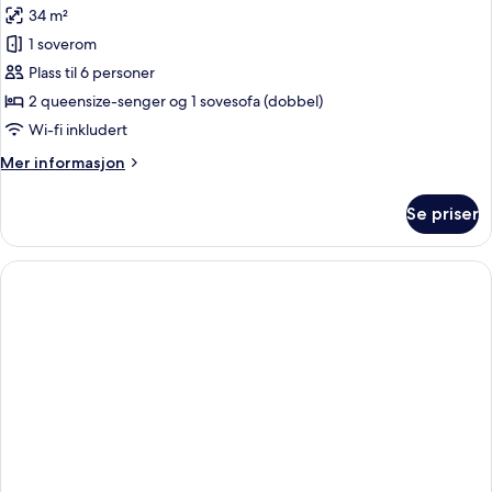
med
34 m²
sovesofa
bildene
1 soverom
av
Rom
Plass til 6 personer
(2
2 queensize-senger og 1 sovesofa (dobbel)
Queen
Wi-fi inkludert
Beds
Mer
Mer informasjon
with
informasjon
Sofa
om
Se priser
Rom
Bed)
(2
Queen
Beds
with
Sofa
Bed)