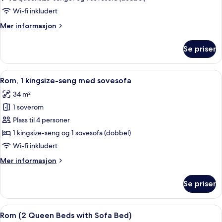
Queen
Wi-fi inkludert
Beds
Mer
Mer informasjon
with
informasjon
Sofa
om
Se priser
Rom,
Bed,
tilgjengelighetstilpasset
Shower)
(2
Åpne
Safe på rommet, skrivebord og skrive
5
Queen
Rom, 1 kingsize-seng med sovesofa
alle
Beds
34 m²
with
bildene
Sofa
1 soverom
av
Bed,
Rom,
Plass til 4 personer
Shower)
1
1 kingsize-seng og 1 sovesofa (dobbel)
kingsize-
Wi-fi inkludert
seng
Mer
Mer informasjon
med
informasjon
sovesofa
om
Se priser
Rom,
1
kingsize-
Åpne
Safe på rommet, skrivebord og skrive
6
seng
Rom (2 Queen Beds with Sofa Bed)
alle