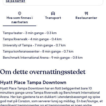
Se på kartet
Kart
Hva som finnes i
Transport
Restauranter
nærheten
Tampa teater
- 3 min gange
- 0.3 km
Tampa Riverwalk
- 4 min gange
- 0.4 km
University of Tampa
- 7 min gange
- 0.7 km
Tampa konferansesenter
- 8 min gange
- 0.7 km
Benchmark International Arena
- 9 min gange
- 0.8 km
Om dette overnattingsstedet
Hyatt Place Tampa Downtown
Hyatt Place Tampa Downtown har en flott beliggenhet bare 10
minutters gange unna Tampa Riverwalk og Benchmark International
Arena. Her kan gjestene ta en dukkert i utendørsbassenget og spise
god mat på Corazon, som serverer lunsj og middag. En bar/lounge, et
døgnåpent treningssenter og et treningssenter er noen andre