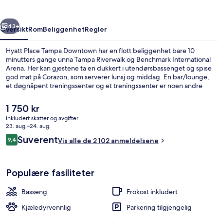
rige
Neste
43+
Oversikt
Rom
Beliggenhet
Regler
Hyatt Place Tampa Downtown har en flott beliggenhet bare 10
minutters gange unna Tampa Riverwalk og Benchmark International
Arena. Her kan gjestene ta en dukkert i utendørsbassenget og spise
god mat på Corazon, som serverer lunsj og middag. En bar/lounge,
et døgnåpent treningssenter og et treningssenter er noen andre
høydepunkter å se frem til her. Andre reisende skryter av bassenget
og de komfortable sengene.
Den
1 750 kr
nåværende
inkludert skatter og avgifter
prisen
23. aug.–24. aug.
Eksteriør
er
Anmeldelser
Suverent
9,4
Vis alle de 2 102 anmeldelsene
1 750 kr
9,4 av 10 –
Populære fasiliteter
Basseng
Frokost inkludert
Kjæledyrvennlig
Parkering tilgjengelig