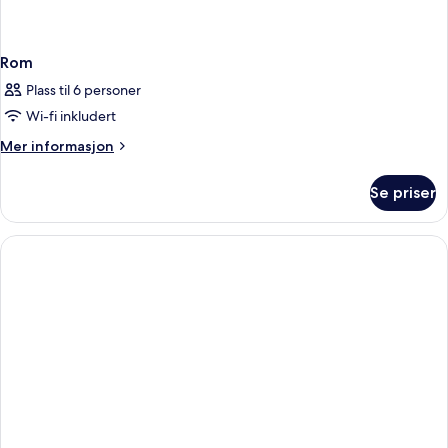
Rom
Plass til 6 personer
Wi-fi inkludert
Mer
Mer informasjon
informasjon
om
Se priser
Rom