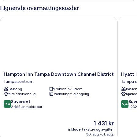
Floor)
Queen
Lignende overnattingssteder
Bed
&
Hampton Inn Tampa Downtown Channel District
Hyatt H
Sofabed,
High
Floor)
Hampton
Hyatt
Hampton Inn Tampa Downtown Channel District
Hyatt
Inn
House
Tampa sentrum
Tampa 
Tampa
Tampa
Basseng
Frokost inkludert
Basse
Downtown
Downto
Kjæledyrvennlig
Parkering tilgjengelig
Kjæled
Channel
Tampa
District
sentrum
9.4
9.4
Suverent
Suv
9,4
9,4
Tampa
av
av
2 465 anmeldelser
1 23
sentrum
10,
10,
Suverent,
Suveren
Prisen
1 431 kr
2 465
1 232
er
anmeldelser
anmelde
inkludert skatter og avgifter
1 431 kr
30. aug.–31. aug.