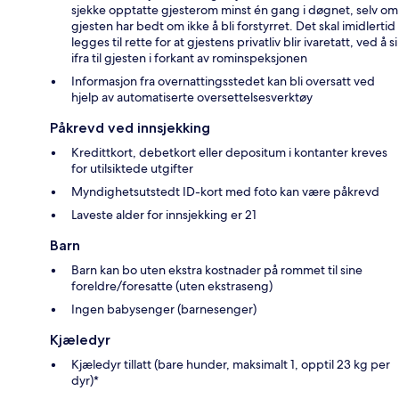
sjekke opptatte gjesterom minst én gang i døgnet, selv om
gjesten har bedt om ikke å bli forstyrret. Det skal imidlertid
legges til rette for at gjestens privatliv blir ivaretatt, ved å si
ifra til gjesten i forkant av rominspeksjonen
Informasjon fra overnattingsstedet kan bli oversatt ved
hjelp av automatiserte oversettelsesverktøy
Påkrevd ved innsjekking
Kredittkort, debetkort eller depositum i kontanter kreves
for utilsiktede utgifter
Myndighetsutstedt ID-kort med foto kan være påkrevd
Laveste alder for innsjekking er 21
Barn
Barn kan bo uten ekstra kostnader på rommet til sine
foreldre/foresatte (uten ekstraseng)
Ingen babysenger (barnesenger)
Kjæledyr
Kjæledyr tillatt (bare hunder, maksimalt 1, opptil 23 kg per
dyr)*