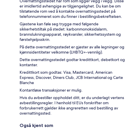
Overnattingsstedet har rom som ligger vegg i vegg. Disse
er imidlertid avhengige av tilgjengelighet. Du kan be om
tilstøtende rom ved å kontakte overnattingsstedet på
telefonnummeret som du finner i bestillingsbekreftelsen.
Gjestene kan føle seg trygge med følgende
sikkerhetstiltak på stedet: karbonmonoksidalarm,
brannslukningsapparat, røykvarsler, sikkerhetssystem og
førstehjelpsskrin.
På dette overnattingsstedet er gjester av alle legninger og
kjønnsidentiteter velkomne (LHBTQ+-vennlig).
Dette overnattingsstedet godtar kredittkort, debetkort og
kontanter.
Kredittkort som godtas: Visa, Mastercard, American
Express, Discover, Diners Club, JCB International og Carte
Blanche
Kontantløse transaksjoner er mulig.
Hvis du avbestiller oppholdet ditt, er du underlagt vertens
avbestillingsregler. I henhold til EUs forskrifter om
forbrukerrett gjelder ikke angreretten ved bestilling av
overnattingssted.
Også kjent som