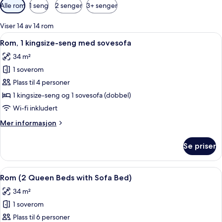
Tilgjengelige
Alle rom
1 seng
2 senger
3+ senger
filtre
for
Viser 14 av 14 rom
rom
Åpne
Rom, 1 kingsize-seng med sovesofa | 
5
Rom, 1 kingsize-seng med sovesofa
alle
34 m²
bildene
1 soverom
av
Rom,
Plass til 4 personer
1
1 kingsize-seng og 1 sovesofa (dobbel)
kingsize-
Wi-fi inkludert
seng
Mer
Mer informasjon
med
informasjon
sovesofa
om
Se priser
Rom,
1
kingsize-
Åpne
Safe på rommet, skrivebord og skrive
6
seng
Rom (2 Queen Beds with Sofa Bed)
alle
med
34 m²
sovesofa
bildene
1 soverom
av
Rom
Plass til 6 personer