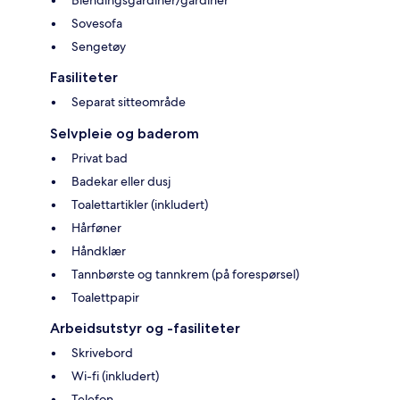
Blendingsgardiner/gardiner
Sovesofa
Sengetøy
Fasiliteter
Separat sitteområde
Selvpleie og baderom
Privat bad
Badekar eller dusj
Toalettartikler (inkludert)
Hårføner
Håndklær
Tannbørste og tannkrem (på forespørsel)
Toalettpapir
Arbeidsutstyr og -fasiliteter
Skrivebord
Wi-fi (inkludert)
Telefon