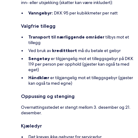
inn- eller utsjekking (skatter kan være inkludert):
Vanngebyr:
DKK 95 per kubikkmeter per natt
Valgfrie tillegg
Transport til nærliggende områder
tilbys mot et
tillegg
Ved bruk av
kredittkort
må du betale et gebyr
Sengetøy
er tilgjengelig mot et tilleggsgebyr på DKK
119 per person per opphold (gjester kan også ta med
eget)
Håndklær
er tilgjengelig mot et tilleggsgebyr (gjester
kan også ta med egne)
Oppussing og stenging
Overnattingsstedet er stengt mellom 3. desember og 21.
desember.
Kjæledyr
Det kreves ikke gebyrer for servicedyr