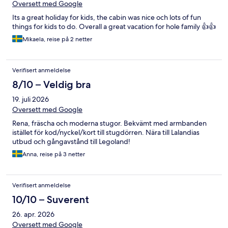
Oversett med Google
Its a great holiday for kids, the cabin was nice och lots of fun
things for kids to do. Overall a great vacation for hole family 👍👍
Mikaela, reise på 2 netter
Verifisert anmeldelse
8/10 – Veldig bra
19. juli 2026
Oversett med Google
Rena, fräscha och moderna stugor. Bekvämt med armbanden
istället för kod/nyckel/kort till stugdörren. Nära till Lalandias
utbud och gångavstånd till Legoland!
Anna, reise på 3 netter
Verifisert anmeldelse
10/10 – Suverent
26. apr. 2026
Oversett med Google