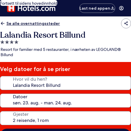
Fortsett til sidens hovedinnhold
Last ned appen
Se alle overnattingssteder
Lalandia Resort Billund
Overnattingssted
med
Resort for familier med 5 restauranter, i nærheten av LEGOLAND®
4.0
Billund
stjerner
Velg datoer for å se priser
Hvor vil du hen?
Datoer
Gjester