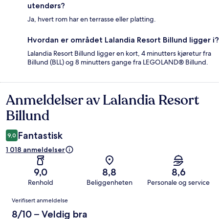
utendørs?
Ja, hvert rom har en terrasse eller platting.
Hvordan er området Lalandia Resort Billund ligger i?
Lalandia Resort Billund ligger en kort, 4 minutters kjøretur fra
Billund (BLL) og 8 minutters gange fra LEGOLAND® Billund.
Anmeldelser av Lalandia Resort
Anmeldelser
Billund
Fantastisk
9,0
1 018 anmeldelser
9,0
8,8
8,6
Renhold
Beliggenheten
Personale og service
Anmeldelser
Verifisert anmeldelse
8/10 – Veldig bra