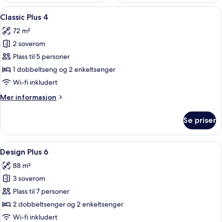
Åpne
Terrasse/patio
8
Classic Plus 4
alle
72 m²
bildene
2 soverom
av
Classic
Plass til 5 personer
Plus
1 dobbeltseng og 2 enkeltsenger
4
Wi-fi inkludert
Mer
Mer informasjon
informasjon
om
Se priser
Classic
Plus
4
Åpne
Design Plus 6 | Strykejern/-brett og wi
11
Design Plus 6
alle
88 m²
bildene
3 soverom
av
Design
Plass til 7 personer
Plus
2 dobbeltsenger og 2 enkeltsenger
6
Wi-fi inkludert