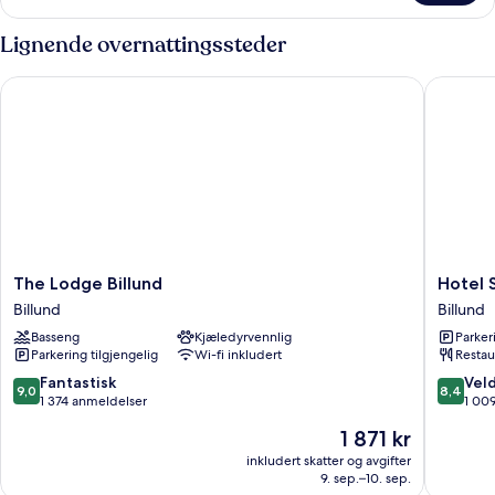
Plus
6
Lignende overnattingssteder
The Lodge Billund
Hotel Sv
The
Hotel
The Lodge Billund
Hotel 
Lodge
Svanen,
Billund
Billund
Billund
Stays
Basseng
Kjæledyrvennlig
Parker
Billund
&
Parkering tilgjengelig
Wi-fi inkludert
Restau
BW
Signatu
9.0
8.4
Fantastisk
Veld
9,0
8,4
Collecti
av
av
1 374 anmeldelser
1 00
Billund
10,
10,
Prisen
1 871 kr
Fantastisk,
Veldig
er
1 374
bra,
inkludert skatter og avgifter
1 871 kr
9. sep.–10. sep.
anmeldelser
1 009