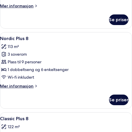
Mer
Mer informasjon
informasjon
om
Se priser
Design
Plus
6
Åpne
Nordic Plus 8 | Strykejern/-brett og wi-
12
Nordic Plus 8
alle
113 m²
bildene
3 soverom
av
Nordic
Plass til 9 personer
Plus
1 dobbeltseng og 6 enkeltsenger
8
Wi-fi inkludert
Mer
Mer informasjon
informasjon
om
Se priser
Nordic
Plus
8
Åpne
Classic Plus 8 | Strykejern/-brett og wi-
14
Classic Plus 8
alle
122 m²
bildene