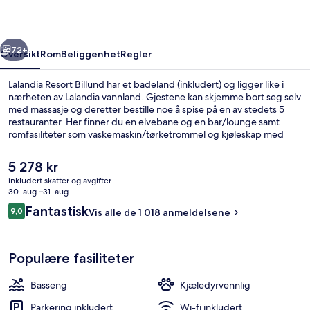
rige
Neste
72+
Oversikt
Rom
Beliggenhet
Regler
Lalandia Resort Billund har et badeland (inkludert) og ligger like i
nærheten av Lalandia vannland. Gjestene kan skjemme bort seg selv
med massasje og deretter bestille noe å spise på en av stedets 5
restauranter. Her finner du en elvebane og en bar/lounge samt
romfasiliteter som vaskemaskin/tørketrommel og kjøleskap med
fryser.
Den
5 278 kr
nåværende
inkludert skatter og avgifter
prisen
30. aug.–31. aug.
Vannpark
er
Anmeldelser
Fantastisk
9,0
Vis alle de 1 018 anmeldelsene
5 278 kr
9,0 av 10 –
Populære fasiliteter
Basseng
Kjæledyrvennlig
Parkering inkludert
Wi-fi inkludert