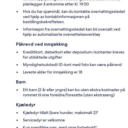
planlegger å ankomme etter kl. 19.00
Hvis du har spørsmål, kan du kontakte overnattingsstedet
ved hjelp av kontaktinformasjonen på
bestillingsbekreftelsen.
Informasjon fra overnattingsstedet kan bli oversatt ved
hjelp av automatiserte oversettelsesverktøy
Påkrevd ved innsjekking
Kredittkort, debetkort eller depositum i kontanter kreves
for utilsiktede utgifter
Myndighetsutstedt ID-kort med foto kan være påkrevd
Laveste alder for innsjekking er 18
Barn
Ett barn (2 år eller yngre) kan bo uten ekstra kostnader på
rommet til sine foreldre/foresatte (uten ekstraseng)
Kjæledyr
Kjæledyr tillatt (bare hunder, maksimalt 2)*
Servicedyr er velkomne
Kun spesifikke rom, med visse forbehold*