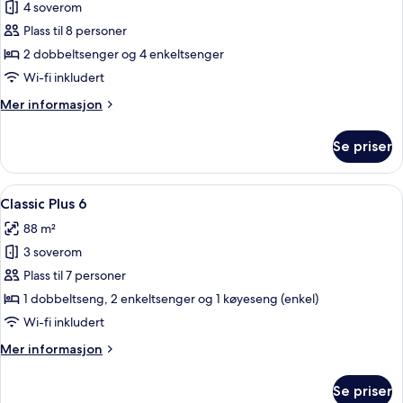
4 soverom
av
Classic
Plass til 8 personer
Plus
2 dobbeltsenger og 4 enkeltsenger
8
Wi-fi inkludert
Mer
Mer informasjon
informasjon
om
Se priser
Classic
Plus
8
Åpne
Classic Plus 6 | Strykejern/-brett og wi
10
Classic Plus 6
alle
88 m²
bildene
3 soverom
av
Classic
Plass til 7 personer
Plus
1 dobbeltseng, 2 enkeltsenger og 1 køyeseng (enkel)
6
Wi-fi inkludert
Mer
Mer informasjon
informasjon
om
Se priser
Classic