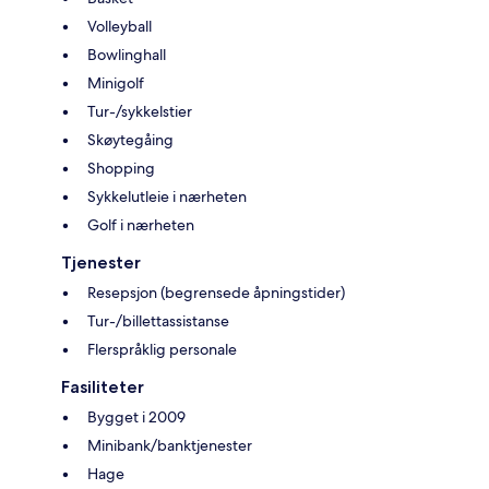
Volleyball
Bowlinghall
Minigolf
Tur-/sykkelstier
Skøytegåing
Shopping
Sykkelutleie i nærheten
Golf i nærheten
Tjenester
Resepsjon (begrensede åpningstider)
Tur-/billettassistanse
Flerspråklig personale
Fasiliteter
Bygget i 2009
Minibank/banktjenester
Hage