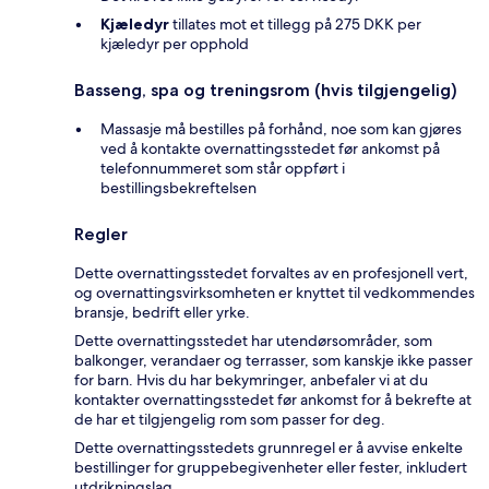
Kjæledyr
tillates mot et tillegg på 275 DKK per
kjæledyr per opphold
Basseng, spa og treningsrom (hvis tilgjengelig)
Massasje må bestilles på forhånd, noe som kan gjøres
ved å kontakte overnattingsstedet før ankomst på
telefonnummeret som står oppført i
bestillingsbekreftelsen
Regler
Dette overnattingsstedet forvaltes av en profesjonell vert,
og overnattingsvirksomheten er knyttet til vedkommendes
bransje, bedrift eller yrke.
Dette overnattingsstedet har utendørsområder, som
balkonger, verandaer og terrasser, som kanskje ikke passer
for barn. Hvis du har bekymringer, anbefaler vi at du
kontakter overnattingsstedet før ankomst for å bekrefte at
de har et tilgjengelig rom som passer for deg.
Dette overnattingsstedets grunnregel er å avvise enkelte
bestillinger for gruppebegivenheter eller fester, inkludert
utdrikningslag.