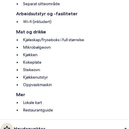
Separat sitteområde
Arbeidsutstyr og -fasiliteter
Wi-fi (inkludert)
Mat og drikke
Kjøleskap/fryseboks i full størrelse
Mikrobølgeovn
Kjøkken
Kokeplate
Stekeovn
Kjøkkenutstyr
Oppvaskmaskin
Mer
Lokale kart
Restaurantguide
Høydepunkter