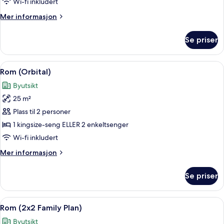
Orbital
Wi-fi inkludert
Family
Mer
Mer informasjon
Suite
informasjon
om
Se priser
Orbital
Family
Suite
Åpne
Sengetøy av topp kvalitet, dundyner,
6
Rom (Orbital)
alle
Byutsikt
bildene
25 m²
av
Rom
Plass til 2 personer
(Orbital)
1 kingsize-seng ELLER 2 enkeltsenger
Wi-fi inkludert
Mer
Mer informasjon
informasjon
om
Se priser
Rom
(Orbital)
Åpne
Sengetøy av topp kvalitet, dundyner,
6
Rom (2x2 Family Plan)
alle
Byutsikt