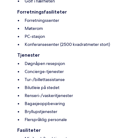
Golf i nærheten
Forretningsfasiliteter
Forretningssenter
Møterom
PC-stasjon
Konferansesenter (2500 kvadratmeter stort)
Tjenester
Døgnåpen resepsjon
Concierge-tjenester
Tur-/billettassistanse
Bilutleie på stedet
Renseri-/vaskeritjenester
Bagasjeoppbevaring
Bryllupstjenester
Flerspråklig personale
Fasiliteter