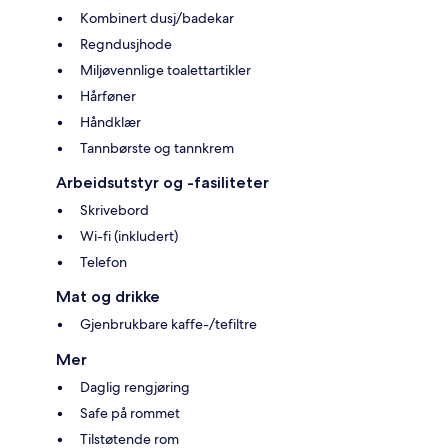
Kombinert dusj/badekar
Regndusjhode
Miljøvennlige toalettartikler
Hårføner
Håndklær
Tannbørste og tannkrem
Arbeidsutstyr og -fasiliteter
Skrivebord
Wi-fi (inkludert)
Telefon
Mat og drikke
Gjenbrukbare kaffe-/tefiltre
Mer
Daglig rengjøring
Safe på rommet
Tilstøtende rom