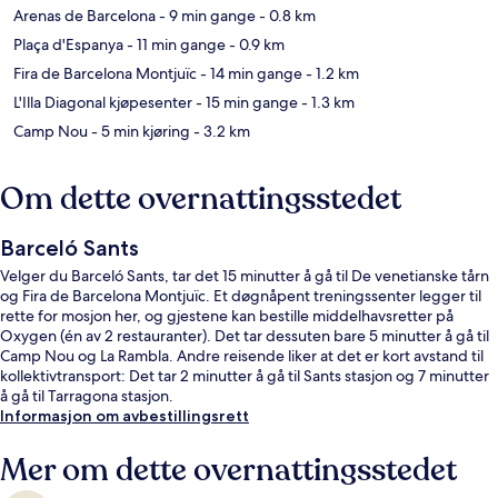
Arenas de Barcelona
- 9 min gange
- 0.8 km
Plaça d'Espanya
- 11 min gange
- 0.9 km
Fira de Barcelona Montjuïc
- 14 min gange
- 1.2 km
L'Illa Diagonal kjøpesenter
- 15 min gange
- 1.3 km
Camp Nou
- 5 min kjøring
- 3.2 km
Om dette overnattingsstedet
Barceló Sants
Velger du Barceló Sants, tar det 15 minutter å gå til De venetianske tårn
og Fira de Barcelona Montjuïc. Et døgnåpent treningssenter legger til
rette for mosjon her, og gjestene kan bestille middelhavsretter på
Oxygen (én av 2 restauranter). Det tar dessuten bare 5 minutter å gå til
Camp Nou og La Rambla. Andre reisende liker at det er kort avstand til
kollektivtransport: Det tar 2 minutter å gå til Sants stasjon og 7 minutter
å gå til Tarragona stasjon.
Informasjon om avbestillingsrett
Mer om dette overnattingsstedet