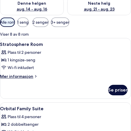
Denne helgen
Neste helg
aug. 14 - aug. 16
aug. 21 - aug. 23
Tilgjengelige
Alle rom
1 seng
2 senger
3+ senger
filtre
for
Viser 8 av 8 rom
rom
Åpne
Sengetøy av topp kvalitet, dundyner,
4
Stratosphere Room
alle
Plass til 2 personer
bildene
1 kingsize-seng
av
Stratosphere
Wi-fi inkludert
Room
Mer
Mer informasjon
informasjon
om
Se priser
Stratosphere
Room
Åpne
Sengetøy av topp kvalitet, dundyner,
5
Orbital Family Suite
alle
Plass til 4 personer
bildene
2 dobbeltsenger
av