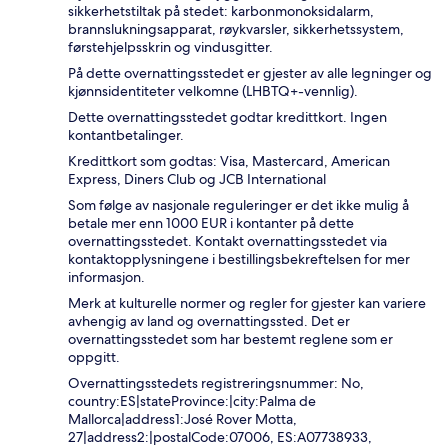
sikkerhetstiltak på stedet: karbonmonoksidalarm,
brannslukningsapparat, røykvarsler, sikkerhetssystem,
førstehjelpsskrin og vindusgitter.
På dette overnattingsstedet er gjester av alle legninger og
kjønnsidentiteter velkomne (LHBTQ+-vennlig).
Dette overnattingsstedet godtar kredittkort. Ingen
kontantbetalinger.
Kredittkort som godtas: Visa, Mastercard, American
Express, Diners Club og JCB International
Som følge av nasjonale reguleringer er det ikke mulig å
betale mer enn 1000 EUR i kontanter på dette
overnattingsstedet. Kontakt overnattingsstedet via
kontaktopplysningene i bestillingsbekreftelsen for mer
informasjon.
Merk at kulturelle normer og regler for gjester kan variere
avhengig av land og overnattingssted. Det er
overnattingsstedet som har bestemt reglene som er
oppgitt.
Overnattingsstedets registreringsnummer: No,
country:ES|stateProvince:|city:Palma de
Mallorca|address1:José Rover Motta,
27|address2:|postalCode:07006, ES:A07738933,