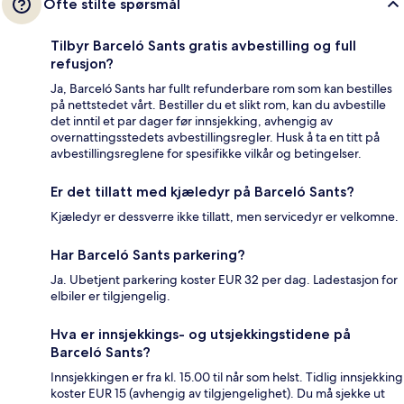
Ofte stilte spørsmål
Tilbyr Barceló Sants gratis avbestilling og full
refusjon?
Ja, Barceló Sants har fullt refunderbare rom som kan bestilles
på nettstedet vårt. Bestiller du et slikt rom, kan du avbestille
det inntil et par dager før innsjekking, avhengig av
overnattingsstedets avbestillingsregler. Husk å ta en titt på
avbestillingsreglene for spesifikke vilkår og betingelser.
Er det tillatt med kjæledyr på Barceló Sants?
Kjæledyr er dessverre ikke tillatt, men servicedyr er velkomne.
Har Barceló Sants parkering?
Ja. Ubetjent parkering koster EUR 32 per dag. Ladestasjon for
elbiler er tilgjengelig.
Hva er innsjekkings- og utsjekkingstidene på
Barceló Sants?
Innsjekkingen er fra kl. 15.00 til når som helst. Tidlig innsjekking
koster EUR 15 (avhengig av tilgjengelighet). Du må sjekke ut