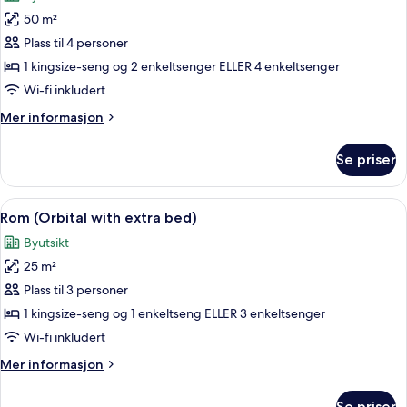
bildene
50 m²
av
Rom
Plass til 4 personer
(2x2
1 kingsize-seng og 2 enkeltsenger ELLER 4 enkeltsenger
Family
Wi-fi inkludert
Plan)
Mer
Mer informasjon
informasjon
om
Se priser
Rom
(2x2
Family
Åpne
Sengetøy av topp kvalitet, dundyner,
5
Plan)
Rom (Orbital with extra bed)
alle
Byutsikt
bildene
25 m²
av
Rom
Plass til 3 personer
(Orbital
1 kingsize-seng og 1 enkeltseng ELLER 3 enkeltsenger
with
Wi-fi inkludert
extra
Mer
Mer informasjon
bed)
informasjon
om
Se priser