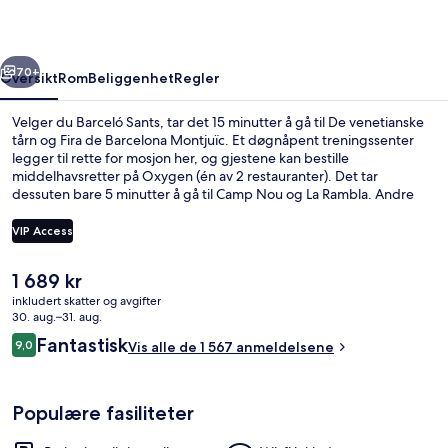
rige
Neste
70+
Oversikt
Rom
Beliggenhet
Regler
Velger du Barceló Sants, tar det 15 minutter å gå til De venetianske
tårn og Fira de Barcelona Montjuïc. Et døgnåpent treningssenter
legger til rette for mosjon her, og gjestene kan bestille
middelhavsretter på Oxygen (én av 2 restauranter). Det tar
dessuten bare 5 minutter å gå til Camp Nou og La Rambla. Andre
reisende liker at det er kort avstand til kollektivtransport: Det tar 2
minutter å gå til Sants stasjon og 7 minutter å gå til Tarragona
VIP Access
stasjon.
Den
1 689 kr
Utsikt fra rommet
nåværende
inkludert skatter og avgifter
prisen
30. aug.–31. aug.
er
Anmeldelser
Fantastisk
9,0
Vis alle de 1 567 anmeldelsene
1 689 kr
9,0 av 10 –
Populære fasiliteter