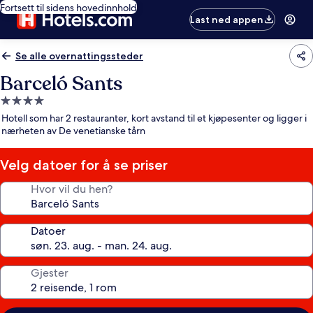
Fortsett til sidens hovedinnhold
Last ned appen
Se alle overnattingssteder
Barceló Sants
Overnattingssted
med
Hotell som har 2 restauranter, kort avstand til et kjøpesenter og ligger i
4.0
nærheten av De venetianske tårn
stjerner
Velg datoer for å se priser
Hvor vil du hen?
Datoer
Gjester