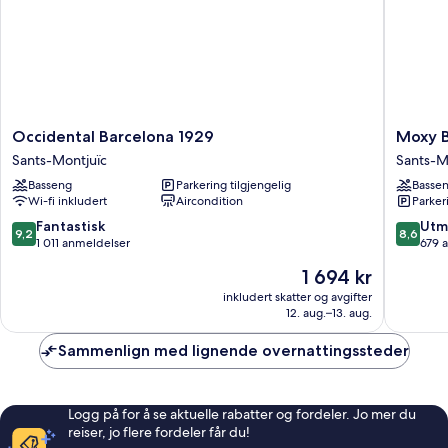
Occidental
Moxy
Occidental Barcelona 1929
Moxy B
Barcelona
Barcelo
Sants-Montjuïc
Sants-M
1929
Sants-
Basseng
Parkering tilgjengelig
Basse
Sants-
Montjuï
Wi-fi inkludert
Aircondition
Parker
Montjuïc
9.2
8.6
Fantastisk
Utm
9,2
8,6
av
av
1 011 anmeldelser
679 
10,
10,
Prisen
1 694 kr
Fantastisk,
Utmerke
er
1 011
679
inkludert skatter og avgifter
1 694 kr
12. aug.–13. aug.
anmeldelser
anmelde
Sammenlign med lignende overnattingssteder
Logg på for å se aktuelle rabatter og fordeler. Jo mer du
reiser, jo flere fordeler får du!