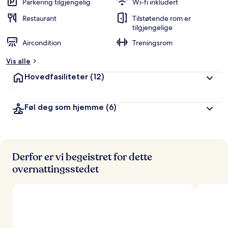
Parkering tilgjengelig
Wi-fi inkludert
Restaurant
Tilstøtende rom er
tilgjengelige
Aircondition
Treningsrom
Vis alle
Hovedfasiliteter
(12)
Føl deg som hjemme
(6)
Derfor er vi begeistret for dette
overnattingsstedet