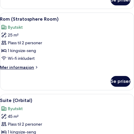
Rom
(Orbital
with
Åpne
Sengetøy av topp kvalitet, dundyner,
5
extra
Rom (Stratosphere Room)
alle
bed)
Byutsikt
bildene
25 m²
av
Rom
Plass til 2 personer
(Stratosphere
1 kingsize-seng
Room)
Wi-fi inkludert
Mer
Mer informasjon
informasjon
om
Se priser
Rom
(Stratosphere
Room)
Åpne
Suite (Orbital) | Sengetøy av topp kv
5
Suite (Orbital)
alle
Byutsikt
bildene
45 m²
av
Suite
Plass til 2 personer
(Orbital)
1 kingsize-seng