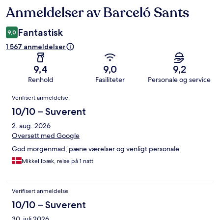
Anmeldelser av Barceló Sants
Anmeldelser
Fantastisk
9,0
1 567 anmeldelser
9,4
9,0
9,2
Renhold
Fasiliteter
Personale og service
Anmeldelser
Verifisert anmeldelse
10/10 – Suverent
2. aug. 2026
Oversett med Google
God morgenmad, pæne værelser og venligt personale
Mikkel Ibæk, reise på 1 natt
Verifisert anmeldelse
10/10 – Suverent
30. juli 2026