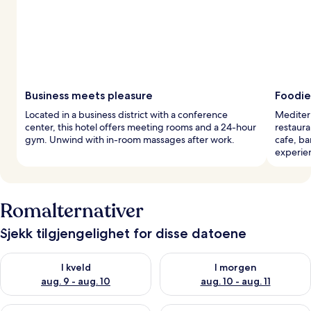
Business meets pleasure
Foodie
Located in a business district with a conference
Mediterr
center, this hotel offers meeting rooms and a 24-hour
restaura
gym. Unwind with in-room massages after work.
cafe, ba
experie
Romalternativer
Sjekk tilgjengelighet for disse datoene
Sjekk tilgjengelighet for i kveld, aug. 9 - aug. 10
Sjekk tilgjengelighet for i mor
I kveld
I morgen
aug. 9 - aug. 10
aug. 10 - aug. 11
Sjekk tilgjengelighet for denne helgen, aug. 14 - aug. 16
Sjekk tilgjengelighet for neste