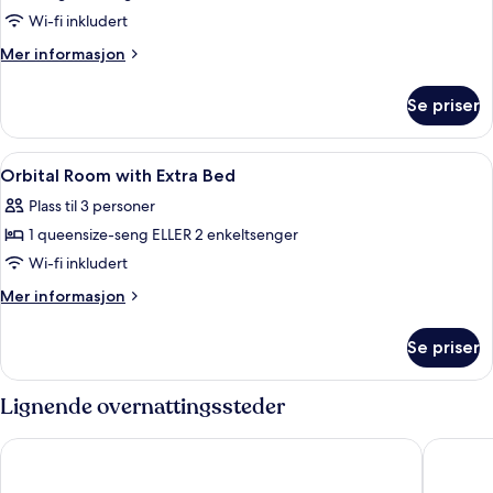
Wi-fi inkludert
Mer
Mer informasjon
informasjon
om
Se priser
Suite
(Orbital)
Åpne
Sengetøy av topp kvalitet, dundyner,
1
Orbital Room with Extra Bed
alle
Plass til 3 personer
bildene
1 queensize-seng ELLER 2 enkeltsenger
av
Orbital
Wi-fi inkludert
Room
Mer
Mer informasjon
with
informasjon
om
Extra
Se priser
Orbital
Bed
Room
with
Lignende overnattingssteder
Extra
Bed
Occidental Barcelona 1929
Moxy Ba