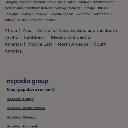
Hungary
Iceland
Ireland
Italy
Latvia
Malta
Monaco
Montenegro
Netherlands
Northern Ireland
Norway
Poland
Portugal
Russia
Scotland
Serbia
Slovakia
Slovenia
Spain
Sweden
Switzerland
Türkiye
United Kingdom
Wales
Africa
Asia
Australia - New Zealand and the South
Pacific
Caribbean
Mexico and Central
America
Middle East
North America
South
America
Mest populære reisemål
Hoteller i Norge
Hoteller i Storbritannia
Hoteller i Sverige
Hoteller i Danmark