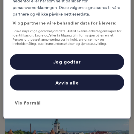
nedenfor eller når som helst på siden for
personvernerklæringen. Disse valgene signaliseres til våre
partnere og vil ikke påvirke nettleserdata.
Hva du kan se og gjøre i Estonia
Vi og partnerne våre behandler data for å levere:
Utvalgte artikler og morsomme saker
Bruke nøyaktige geolokasjonsdata. Aktivt skanne enhetsegenskaper for
identifikasjon. Lagre og/eller få tilgang til informasjon på en enhet.
Personlig tilpasset annonsering og innhold, annonsering- og
The best things to do in Tallinn include must-see attractions in
innholdsmåling, publikumsundersøkelser og tjenesteutvikling.
Estonia’s charming capital city. This cultural hub features a
Liste over partnere (leverandører)
UNESCO World Heritage Old Town, a bustling harbor, and a
Jeg godtar
surprisingly lively nightlife. With its cobbled streets, colorful
architecture and encompassing city walls, it’s easy to see why it’s
considered one of the most beautiful cities in Northern Europe.
Popular among couples and groups alike, a city break to Tallinn
Avvis alle
will...
Les mer
Vis formål