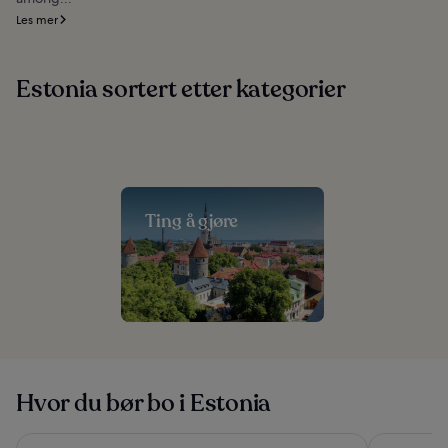
Les mer
Estonia sortert etter kategorier
Ting å gjøre
Hvor du bør bo i Estonia
Tallink Spa and Conference Hotel
Tallink Cit