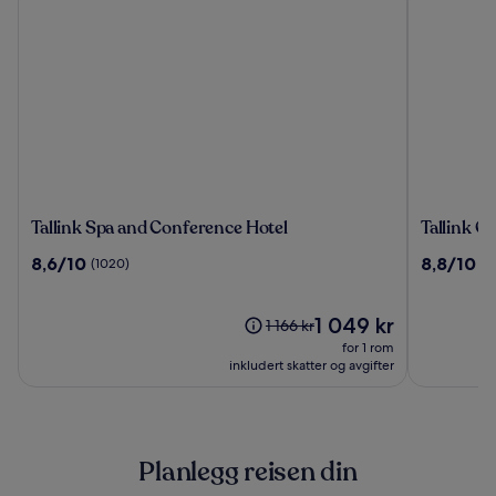
Tallink
Tallink
Tallink Spa and Conference Hotel
Tallink Ci
Spa
City
8.6
8.8
8,6/10
8,8/10
(1020)
(1
and
Hotel
av
av
Conference
10,
10,
Hotel
(1020)
Prisen
(1004)
1 049 kr
Prisen
1 166 kr
er
var
for 1 rom
1 049 kr
1 166 kr.
inkludert skatter og avgifter
Se
mer
informasjon
om
Planlegg reisen din
standardpris.