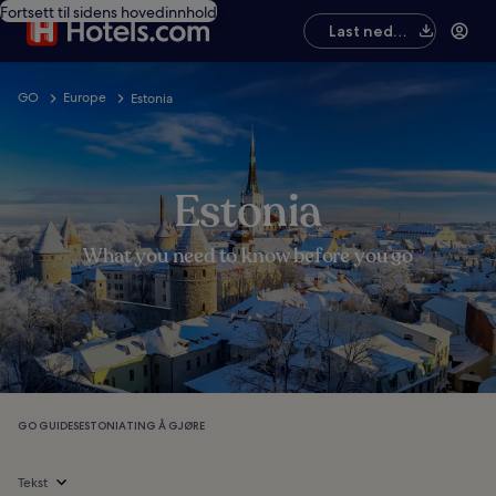
Fortsett til sidens hovedinnhold
Last ned
appen
GO
Europe
Estonia
Estonia
What you need to know before you go
GO GUIDES
ESTONIA
TING Å GJØRE
Tekst