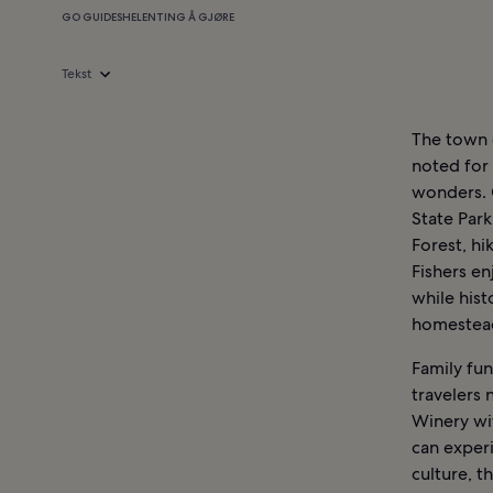
GO GUIDES
HELEN
TING Å GJØRE
Tekst
The town o
noted for 
wonders. O
State Par
Forest, hi
Fishers en
while his
homestead
Family fu
travelers 
Winery wit
can experi
culture, t