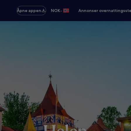
•
Åpne appen
NOK
Annonser overnattingsste