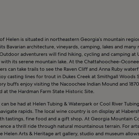
f Helen is situated in northeastern Georgia’s mountain regio
its Bavarian architecture, vineyards, camping, lakes and many 
utdoor adventurers will find hiking, cycling and camping at 
k with its serene mountain lake. At the Chattahoochee-Oconee
kers can take trails to see the Raven Cliff and Anna Ruby waterfa
joy casting lines for trout in Dukes Creek at Smithgall Woods S
tory buffs enjoy visiting the Nacoochee Indian Mound and 187
 at the Hardman Farm State Historic Site.
n can be had at Helen Tubing & Waterpark or Cool River Tubing
navigate rapids. The local wine country is on display at Haber
h tastings, fine food and a gift shop. At Georgia Mountain C
ence a thrill ride through natural mountainous terrain. For art
he Helen Arts & Heritage art gallery, studio and museum allow