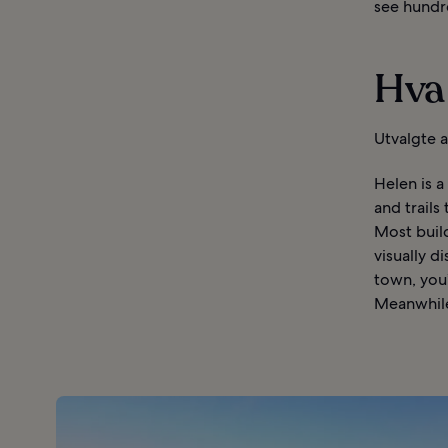
see hundr
Hva 
Utvalgte 
Helen is a
and trails
Most build
visually d
town, you’
Meanwhile,