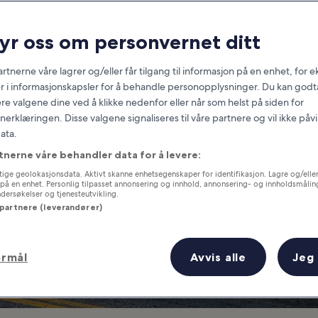
Helen
ryr oss om personvernet ditt
at you need to know before you
rtnerne våre lagrer og/eller får tilgang til informasjon på en enhet, for
r i informasjonskapsler for å behandle personopplysninger. Du kan godta
re valgene dine ved å klikke nedenfor eller når som helst på siden for
erklæringen. Disse valgene signaliseres til våre partnere og vil ikke påv
ata.
tnerne våre behandler data for å levere:
ige geolokasjonsdata. Aktivt skanne enhetsegenskaper for identifikasjon. Lagre og/eller 
på en enhet. Personlig tilpasset annonsering og innhold, annonsering- og innholdsmålin
ersøkelser og tjenesteutvikling.
 partnere (leverandører)
ormål
Avvis alle
Jeg