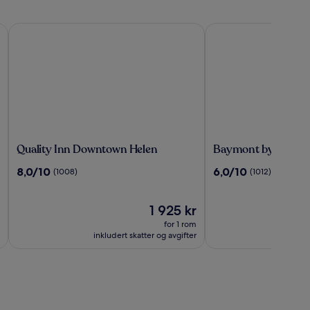
Quality Inn Downtown Helen
Baymont by Wyndha
Quality
Baymont
Quality Inn Downtown Helen
Baymont by Wyndh
Inn
by
8.0
6.0
8,0/10
6,0/10
(1008)
(1012)
Downtown
Wyndham
av
av
Helen
Helen
10,
10,
(1008)
Prisen
(1012)
1 925 kr
er
for 1 rom
1 925 kr
inkludert skatter og avgifter
inklu