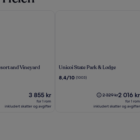
ort and Vineyard
Unicoi State Park & Lodge
Unicoi
sort and Vineyard
Unicoi State Park & Lodge
State
8.4
8,4/10
(1003)
Park
av
&
10,
Lodge
Prisen
(1003)
Prisen
3 855 kr
2 016 kr
Prisen
2 329 kr
er
er
var
for 1 rom
for 1 rom
3 855 kr
2 016 kr
2 329 kr.
inkludert skatter og avgifter
inkludert skatter og avgifter
Se
mer
informasjon
om
standardpris.