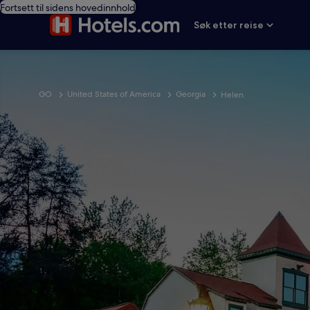
Fortsett til sidens hovedinnhold
Søk etter reise
GO
United States of America
Georgia
Helen