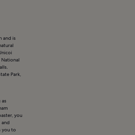
n and is
natural
Unicoi
 National
lls.
tate Park,
0
 as
sham
oaster, you
s and
s you to