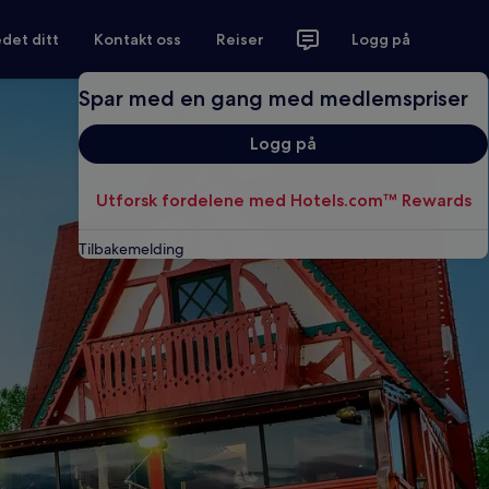
det ditt
Kontakt oss
Reiser
Logg på
Spar med en gang med medlemspriser
Logg på
Utforsk fordelene med Hotels.com™ Rewards
Tilbakemelding