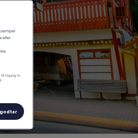
 go
 eksempel
 eller
irke
få tilgang til
g,
 godtar