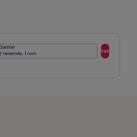
Gjester
Søk
2 reisende, 1 rom