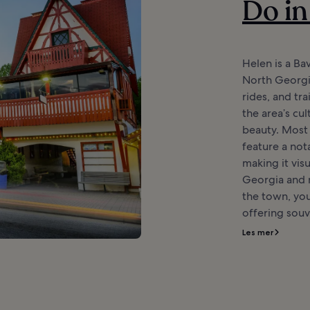
Do in
Helen is a B
North Georgia
rides, and tra
the area’s cul
beauty. Most 
feature a not
making it visu
Georgia and 
the town, you’
offering souv
Les mer