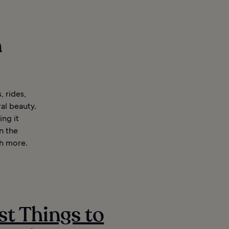
n
 rides,
ral beauty.
ing it
n the
ch more.
st Things to