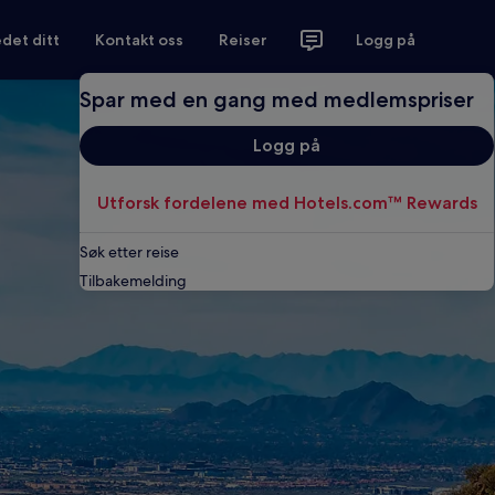
det ditt
Kontakt oss
Reiser
Logg på
Spar med en gang med medlemspriser
Logg på
Utforsk fordelene med Hotels.com™ Rewards
Søk etter reise
Tilbakemelding