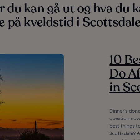
 du kan gå ut og hva du 
e på kveldstid i Scottsdal
10 Be
Do Af
in Sc
Dinner’s done
question now
best things t
Scottsdale? A