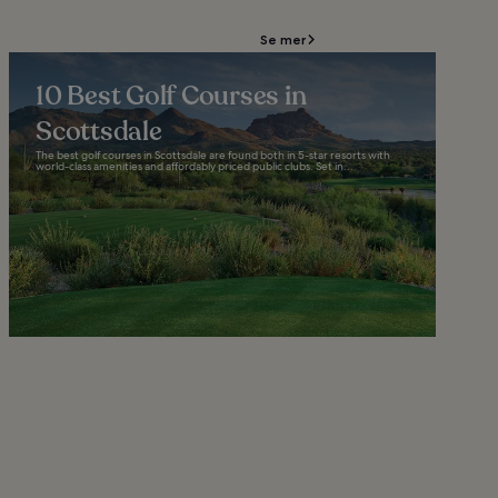
Se mer
10 Best Golf Courses in
Scottsdale
The best golf courses in Scottsdale are found both in 5-star resorts with
world-class amenities and affordably priced public clubs. Set in...