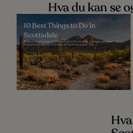
Hva du kan se og
10 Best Things to Do in
Scottsdale
There's no shortage of things to do in Scottsdale, a gorgeous desert city in
Arizona with almost 300 days of sunshine a year. This...
Hva 