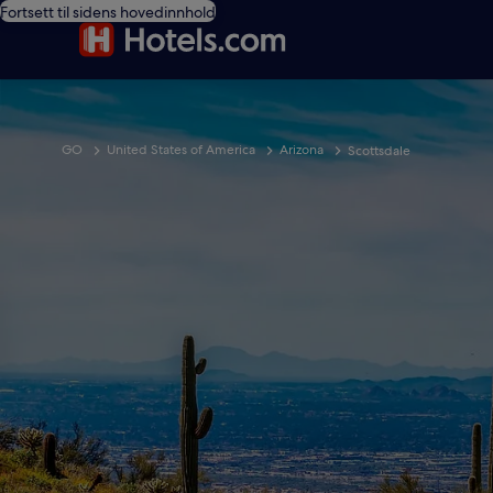
Fortsett til sidens hovedinnhold
GO
United States of America
Arizona
Scottsdale