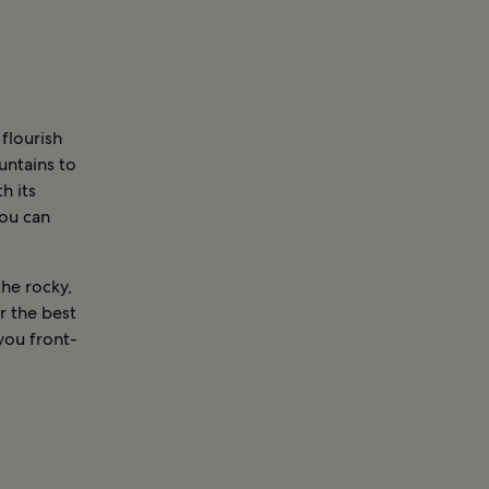
 flourish
untains to
h its
you can
the rocky,
r the best
you front-