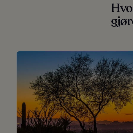
Hvor
gjør