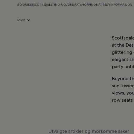
GO GUIDES
SCOTTSDALE
TING Å GJØRE
MAT
SHOPPING
NATTELIV
INFORMASJON
Tekst
Scottsdale
at the Des
glittering
elegant sh
party until
Beyond the
sun-kissed
views, you
row seats 
Utvalgte artikler og morsomme saker