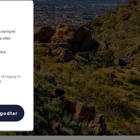
 go
 eksempel
 eller
irke
få tilgang til
g,
 godtar