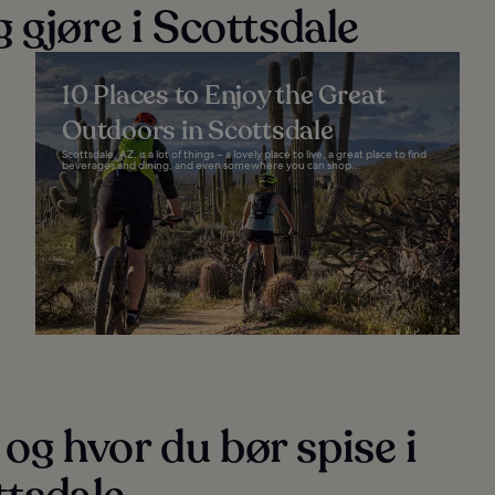
 gjøre i Scottsdale
10 Places to Enjoy the Great
Outdoors in Scottsdale
Scottsdale, AZ, is a lot of things – a lovely place to live, a great place to find
beverages and dining, and even somewhere you can shop...
og hvor du bør spise i