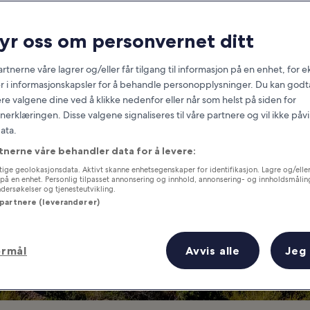
Scottsdale
ryr oss om personvernet ditt
at you need to know before you
rtnerne våre lagrer og/eller får tilgang til informasjon på en enhet, for
r i informasjonskapsler for å behandle personopplysninger. Du kan godta
re valgene dine ved å klikke nedenfor eller når som helst på siden for
erklæringen. Disse valgene signaliseres til våre partnere og vil ikke påv
ata.
tnerne våre behandler data for å levere:
ige geolokasjonsdata. Aktivt skanne enhetsegenskaper for identifikasjon. Lagre og/eller 
på en enhet. Personlig tilpasset annonsering og innhold, annonsering- og innholdsmålin
ersøkelser og tjenesteutvikling.
 partnere (leverandører)
ormål
Avvis alle
Jeg