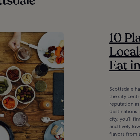
ttsdale
10 Pl
Local
Eat i
Scottsdale ha
the city cent
reputation as
destinations 
city, you’ll fi
and lively lo
flavors from 