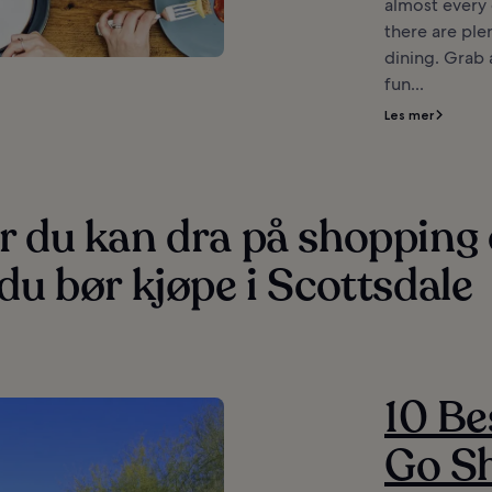
almost every 
there are ple
dining. Grab a
fun...
Les mer
r du kan dra på shopping
du bør kjøpe i Scottsdale
10 Be
Go Sh