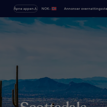
•
Åpne appen
NOK
Annonser overnattingsste